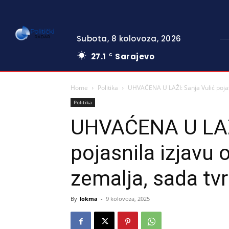
Subota, 8 kolovoza, 2026
27.1
Sarajevo
C
Home
Politika
UHVAĆENA U LAŽI: Sanja Vulić pojasn
Politika
UHVAĆENA U LAŽI
pojasnila izjavu 
zemalja, sada tv
By
lokma
-
9 kolovoza, 2025