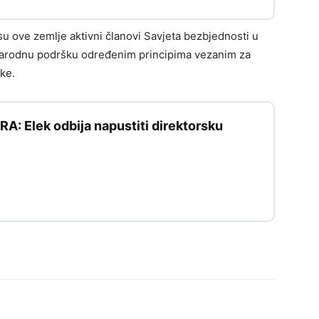
a su ove zemlje aktivni članovi Savjeta bezbjednosti u
narodnu podršku određenim principima vezanim za
ske.
: Elek odbija napustiti direktorsku