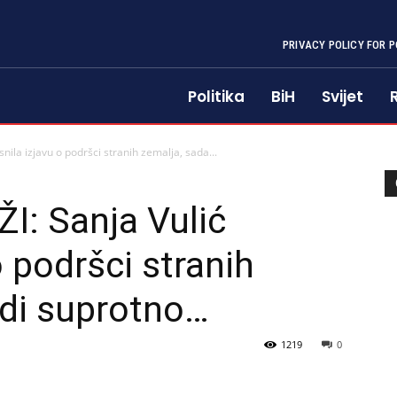
PRIVACY POLICY FOR P
Politika
BiH
Svijet
ila izjavu o podršci stranih zemalja, sada...
: Sanja Vulić
o podršci stranih
rdi suprotno…
1219
0