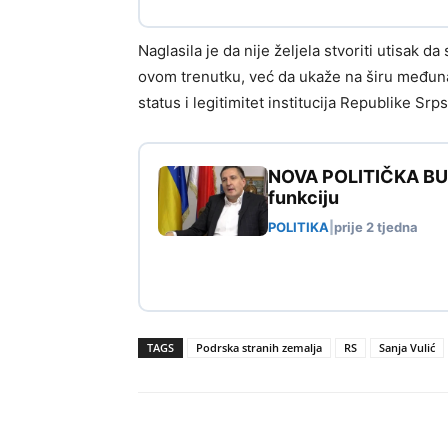
Naglasila je da nije željela stvoriti utisak d
ovom trenutku, već da ukaže na širu među
status i legitimitet institucija Republike Srp
NOVA POLITIČKA BURA
funkciju
POLITIKA
|
prije 2 tjedna
TAGS
Podrska stranih zemalja
RS
Sanja Vulić