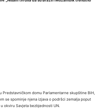
 UN: „Nisam tvrdila da su Brazil i Mozambik trenutno
a u Predstavničkom domu Parlamentarne skupštine BiH,
em se spominje njena izjava o podršci zemalja poput
 u okviru Savjeta bezbjednosti UN.