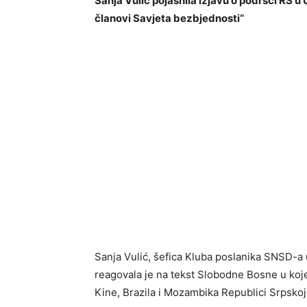
Sanja Vulić pojasnila izjavu o podršci RS u
članovi Savjeta bezbjednosti“
Sanja Vulić, šefica Kluba poslanika SNSD-
reagovala je na tekst Slobodne Bosne u koj
Kine, Brazila i Mozambika Republici Srpskoj