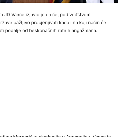
a JD Vance izjavio je da će, pod vođstvom
ave pažljivo procjenjivati kada i na koji način će
ržati podalje od beskonačnih ratnih angažmana.
detima Mornaričke akademije u Annapolisu, Vance je