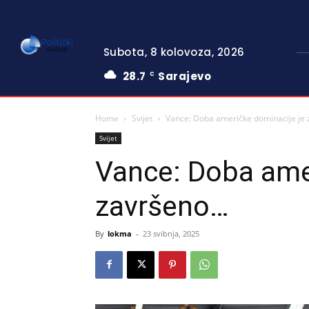
Subota, 8 kolovoza, 2026
28.7
Sarajevo
C
Home
Svijet
Vance: Doba američke dominacije je
Svijet
Vance: Doba ame
završeno…
By
lokma
-
23 svibnja, 2025