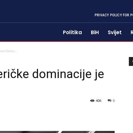
PRIVACY POLICY FOR P
Politika
BiH
Svijet
 završeno…
ričke dominacije je
406
0