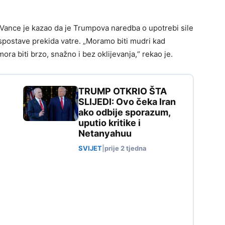
Vance je kazao da je Trumpova naredba o upotrebi sile
spostave prekida vatre. „Moramo biti mudri kad
ra biti brzo, snažno i bez oklijevanja,“ rekao je.
TRUMP OTKRIO ŠTA
SLIJEDI: Ovo čeka Iran
ako odbije sporazum,
uputio kritike i
Netanyahuu
SVIJET
|
prije 2 tjedna