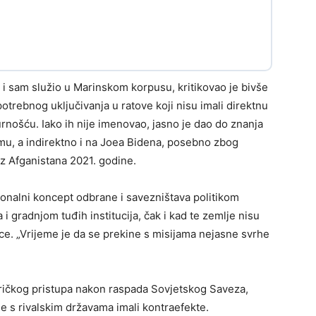
e i sam služio u Marinskom korpusu, kritikovao je bivše
trebnog uključivanja u ratove koji nisu imali direktnu
ošću. Iako ih nije imenovao, jasno je dao do znanja
u, a indirektno i na Joea Bidena, posebno zbog
z Afganistana 2021. godine.
ionalni koncept odbrane i savezništava politikom
i gradnjom tuđih institucija, čak i kad te zemlje nisu
ance. „Vrijeme je da se prekine s misijama nejasne svrhe
eričkog pristupa nakon raspada Sovjetskog Saveza,
 s rivalskim državama imali kontraefekte.