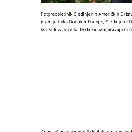
Potpredsjednik Sjedinjenih Američkih Držav
predsjednika Donalda Trumpa, Sjedinjene Drž
koristiti vojnu silu, te da se namjeravaju d
Govoreći na ceremoniji dodjele diploma ka