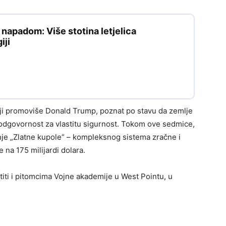
apadom: Više stotina letjelica
iji
koji promoviše Donald Trump, poznat po stavu da zemlje
odgovornost za vlastitu sigurnost. Tokom ove sedmice,
je „Zlatne kupole“ – kompleksnog sistema zračne i
 na 175 milijardi dolara.
iti i pitomcima Vojne akademije u West Pointu, u