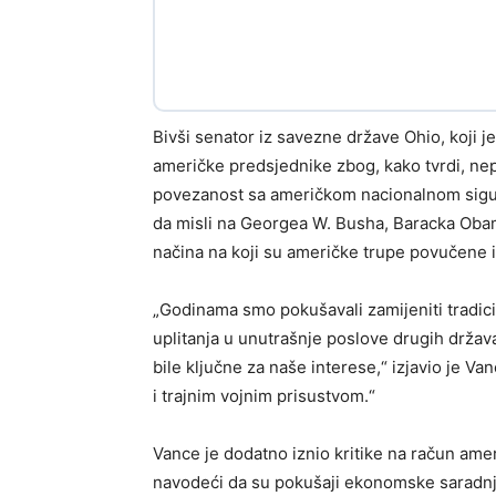
Bivši senator iz savezne države Ohio, koji j
američke predsjednike zbog, kako tvrdi, nepo
povezanost sa američkom nacionalnom sigurn
da misli na Georgea W. Busha, Baracka Obam
načina na koji su američke trupe povučene i
„Godinama smo pokušavali zamijeniti tradic
uplitanja u unutrašnje poslove drugih država 
bile ključne za naše interese,“ izjavio je V
i trajnim vojnim prisustvom.“
Vance je dodatno iznio kritike na račun am
navodeći da su pokušaji ekonomske saradnje