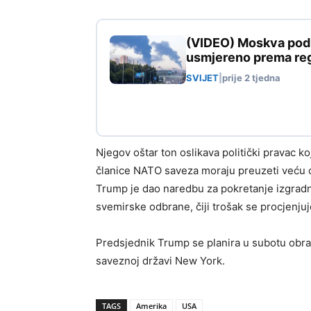
(VIDEO) Moskva pod n
usmjereno prema reg
SVIJET
|
prije 2 tjedna
Njegov oštar ton oslikava politički pravac 
članice NATO saveza moraju preuzeti veću 
Trump je dao naredbu za pokretanje izgradn
svemirske odbrane, čiji trošak se procjenjuje
Predsjednik Trump se planira u subotu obrat
saveznoj državi New York.
TAGS
Amerika
USA