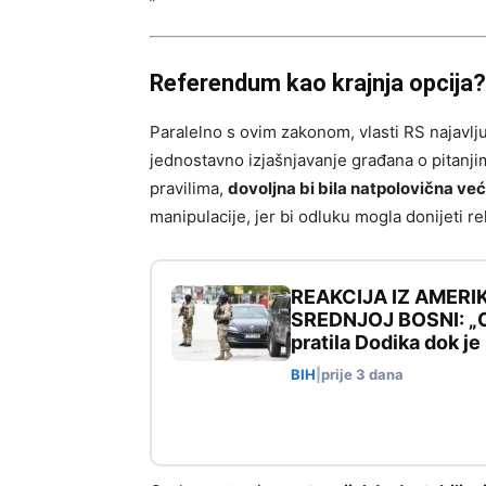
Referendum kao krajnja opcija?
Paralelno s ovim zakonom, vlasti RS najavlju
jednostavno izjašnjavanje građana o pitanji
pravilima,
dovoljna bi bila natpolovična već
manipulacije, jer bi odluku mogla donijeti r
REAKCIJA IZ AMERI
SREDNJOJ BOSNI: „Ovo
pratila Dodika dok j
BIH
|
prije 3 dana