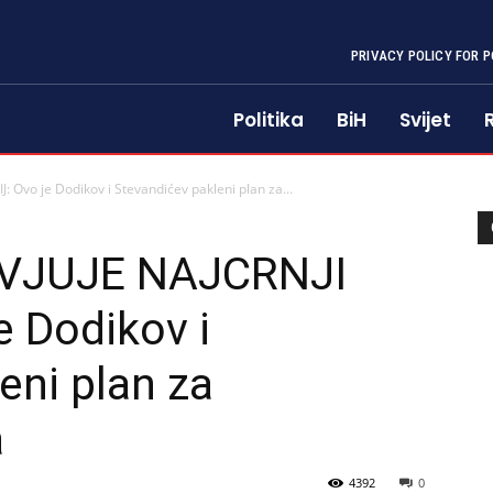
PRIVACY POLICY FOR P
Politika
BiH
Svijet
Ovo je Dodikov i Stevandićev pakleni plan za...
VJUJE NAJCRNJI
 Dodikov i
eni plan za
a
4392
0