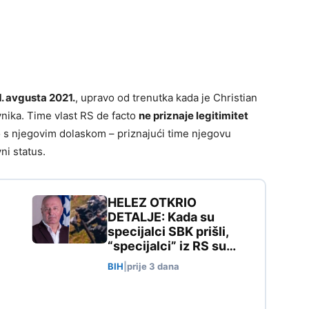
1. avgusta 2021.
, upravo od trenutka kada je Christian
nika. Time vlast RS de facto
ne priznaje legitimitet
vo s njegovim dolaskom – priznajući time njegovu
ni status.
HELEZ OTKRIO
DETALJE: Kada su
specijalci SBK prišli,
“specijalci” iz RS su…
BIH
|
prije 3 dana