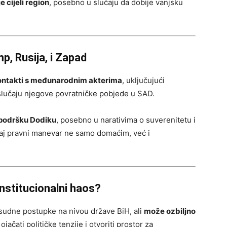
e cijeli region
, posebno u slučaju da dobije vanjsku
, Rusija, i Zapad
kontakti s međunarodnim akterima
, uključujući
lučaju njegove povratničke pobjede u SAD.
podršku Dodiku
, posebno u narativima o suverenitetu i
ovaj pravni manevar ne samo domaćim, već i
 institucionalni haos?
sudne postupke na nivou države BiH, ali
može ozbiljno
ojačati političke tenzije i otvoriti prostor za