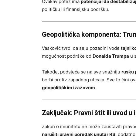
Ovakav potez ima
potencijal da destabilizuj
političku ili finansijsku podršku.
Geopolitička komponenta: Trump
Vasković tvrdi da se u pozadini vode
tajni 
mogućnost podrške od
Donalda Trumpa
u s
Takođe, podsjeća se na sve snažniju
rusku 
borbi protiv zapadnog uticaja. Sve to čini 
geopolitičkim izazovom
.
Zaključak: Pravni štit ili uvod u
Zakon o imunitetu ne može zaustaviti pravo
narušiti pravni poredak unutar RS
, dodatno 