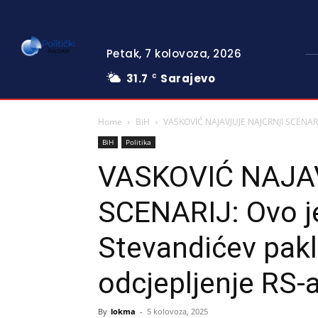
Petak, 7 kolovoza, 2026
31.7
Sarajevo
C
Home
BiH
VASKOVIĆ NAJAVJUJE NAJCRNJI SCENARIJ: 
BiH
Politika
VASKOVIĆ NAJA
SCENARIJ: Ovo je
Stevandićev pakl
odcjepljenje RS-
By
lokma
-
5 kolovoza, 2025