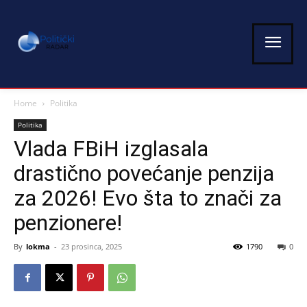
Home
Politika
Politika
Vlada FBiH izglasala
drastično povećanje penzija
za 2026! Evo šta to znači za
penzionere!
By
lokma
-
23 prosinca, 2025
1790
0