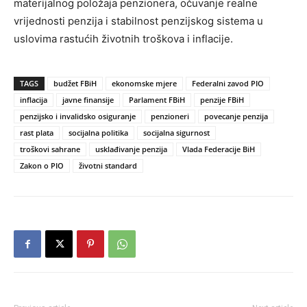
materijalnog položaja penzionera, očuvanje realne
vrijednosti penzija i stabilnost penzijskog sistema u
uslovima rastućih životnih troškova i inflacije.
TAGS
budžet FBiH
ekonomske mjere
Federalni zavod PIO
inflacija
javne finansije
Parlament FBiH
penzije FBiH
penzijsko i invalidsko osiguranje
penzioneri
povecanje penzija
rast plata
socijalna politika
socijalna sigurnost
troškovi sahrane
usklađivanje penzija
Vlada Federacije BiH
Zakon o PIO
životni standard