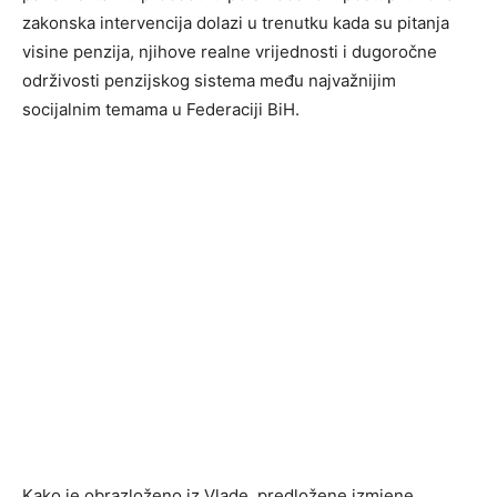
zakonska intervencija dolazi u trenutku kada su pitanja
visine penzija, njihove realne vrijednosti i dugoročne
održivosti penzijskog sistema među najvažnijim
socijalnim temama u Federaciji BiH.
Kako je obrazloženo iz Vlade, predložene izmjene