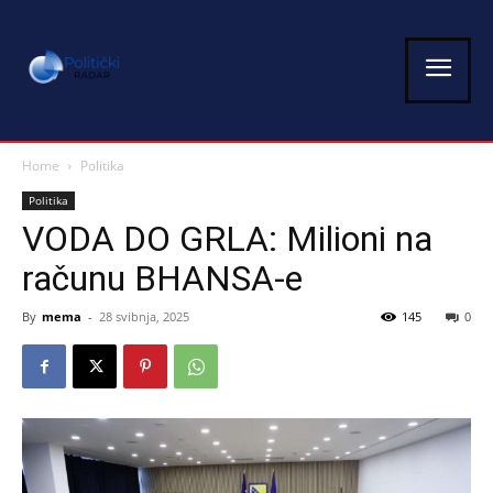
Home
Politika
Politika
VODA DO GRLA: Milioni na
računu BHANSA-e
By
mema
-
28 svibnja, 2025
145
0