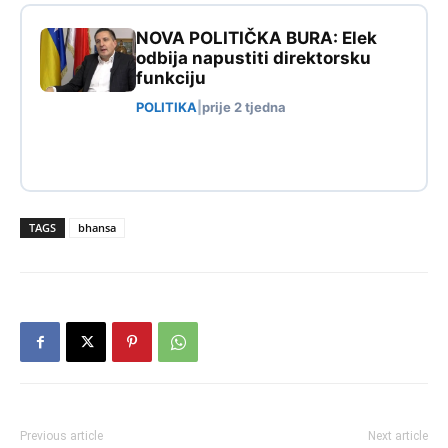
NOVA POLITIČKA BURA: Elek
odbija napustiti direktorsku
funkciju
POLITIKA
|
prije 2 tjedna
TAGS
bhansa
Previous article
Next article