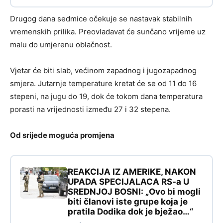
Drugog dana sedmice očekuje se nastavak stabilnih
vremenskih prilika. Preovladavat će sunčano vrijeme uz
malu do umjerenu oblačnost.
Vjetar će biti slab, većinom zapadnog i jugozapadnog
smjera. Jutarnje temperature kretat će se od 11 do 16
stepeni, na jugu do 19, dok će tokom dana temperatura
porasti na vrijednosti između 27 i 32 stepena.
Od srijede moguća promjena
REAKCIJA IZ AMERIKE, NAKON
UPADA SPECIJALACA RS-a U
SREDNJOJ BOSNI: „Ovo bi mogli
biti članovi iste grupe koja je
pratila Dodika dok je bježao…“