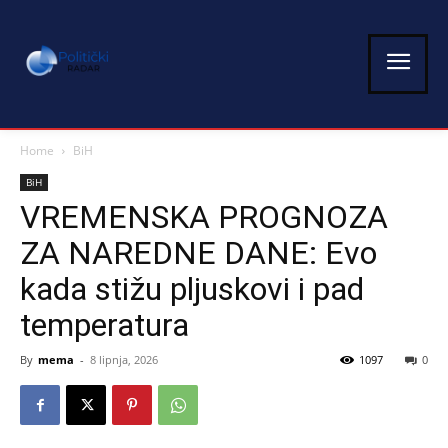
Home
BiH
BiH
VREMENSKA PROGNOZA
ZA NAREDNE DANE: Evo
kada stižu pljuskovi i pad
temperatura
By
mema
-
8 lipnja, 2026
1097
0