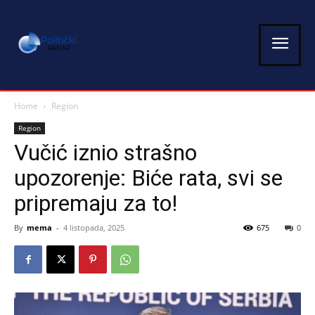
Home
Region
Region
Vučić iznio strašno
upozorenje: Biće rata, svi se
pripremaju za to!
By
mema
-
4 listopada, 2025
675
0