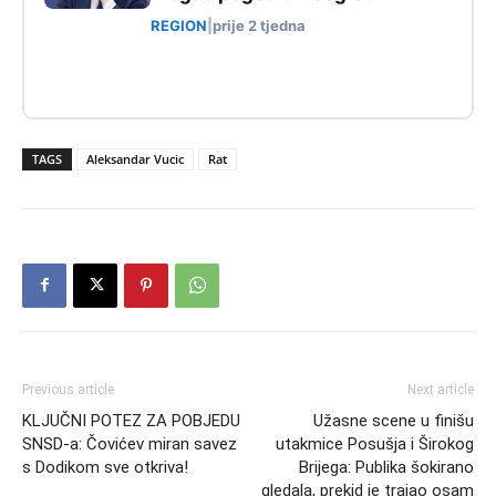
REGION
|
prije 2 tjedna
TAGS
Aleksandar Vucic
Rat
Previous article
Next article
KLJUČNI POTEZ ZA POBJEDU
Užasne scene u finišu
SNSD-a: Čovićev miran savez
utakmice Posušja i Širokog
s Dodikom sve otkriva!
Brijega: Publika šokirano
gledala, prekid je trajao osam