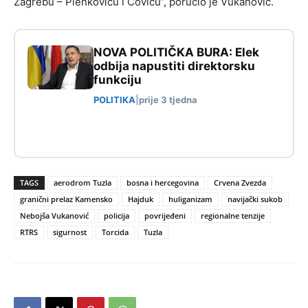
Zagrebu – Plenkoviću i Čoviću“, poručio je Vukanović.
NOVA POLITIČKA BURA: Elek
odbija napustiti direktorsku
funkciju
POLITIKA
|
prije 3 tjedna
TAGS
aerodrom Tuzla
bosna i hercegovina
Crvena Zvezda
granični prelaz Kamensko
Hajduk
huliganizam
navijački sukob
Nebojša Vukanović
policija
povrijeđeni
regionalne tenzije
RTRS
sigurnost
Torcida
Tuzla