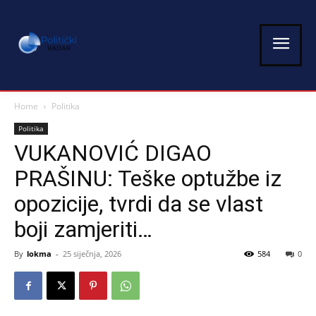
Home
Politika
Politika
VUKANOVIĆ DIGAO
PRAŠINU: Teške optužbe iz
opozicije, tvrdi da se vlast
boji zamjeriti…
By
lokma
-
25 siječnja, 2026
584
0