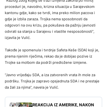
“Razlog zbog kojeg se traži izmjena zakona po hitnoj
proceduri je, navodno, krizna situacija u Sarajevskom
kantonu gdje, kako se tvrdi, ima preko milion pacova i
gdje je izbila zaraza. Trojka nema sposobnosti da
odgovori na ovu krizu, pa pokušava da pažnju javnosti
odvrati sa stanja u Sarajevu i vlastite nesposobnosti”,
izjavila je Vulić.
Takođe je spomenula i tvrdnje Safeta Keše (SDA) koji je,
prema njenim riječima, rekao da je dobijao pozive iz
Trojke sa molbom da podrži predložene izmjene.
“Javno vrijeđaju SDA, a iza zatvorenih vrata ih mole za
podršku. Trojka je zapravo opsjednuta SDA i ne prestaje
da žali za njima”, navela je Vulić.
REAKCIJA IZ AMERIKE, NAKON