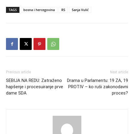
TAGS
bosna i hercegovina
RS
Sanja Vulić
Previous article
Next article
SEBIJA NA REDU: Zatraženo
Drama u Parlamentu: 19 ZA, 19
hapšenje i procesuiranje prve
PROTIV – ko ruši zakonodavni
dame SDA
proces?