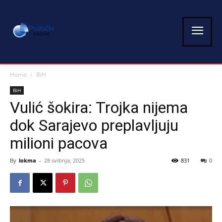
Home
BiH
BiH
Vulić šokira: Trojka nijema
dok Sarajevo preplavljuju
milioni pacova
By
lokma
-
28 svibnja, 2025
831
0