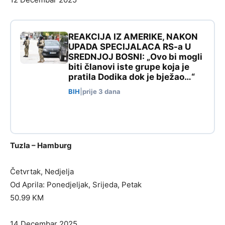
REAKCIJA IZ AMERIKE, NAKON
UPADA SPECIJALACA RS-a U
SREDNJOJ BOSNI: „Ovo bi mogli
biti članovi iste grupe koja je
pratila Dodika dok je bježao…“
BIH
|
prije 3 dana
Tuzla – Hamburg
Četvrtak, Nedjelja
Od Aprila: Ponedjeljak, Srijeda, Petak
50.99 KM
14 Decembar 2025