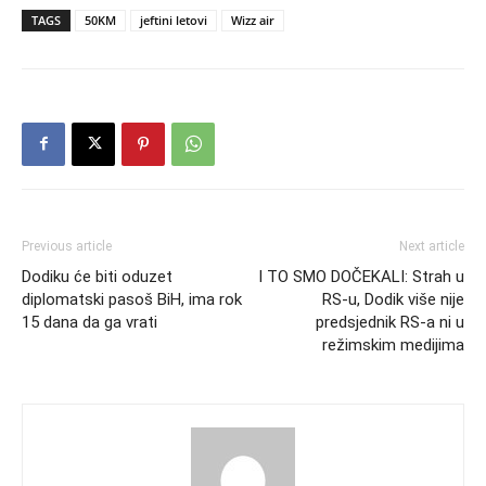
TAGS
50KM
jeftini letovi
Wizz air
Previous article
Next article
Dodiku će biti oduzet
I TO SMO DOČEKALI: Strah u
diplomatski pasoš BiH, ima rok
RS-u, Dodik više nije
15 dana da ga vrati
predsjednik RS-a ni u
režimskim medijima