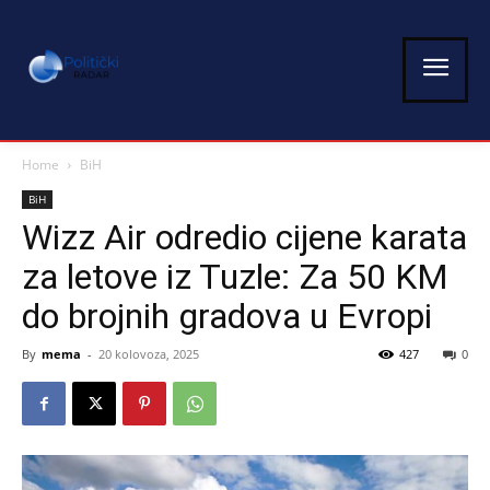
Home
BiH
BiH
Wizz Air odredio cijene karata
za letove iz Tuzle: Za 50 KM
do brojnih gradova u Evropi
By
mema
-
20 kolovoza, 2025
427
0