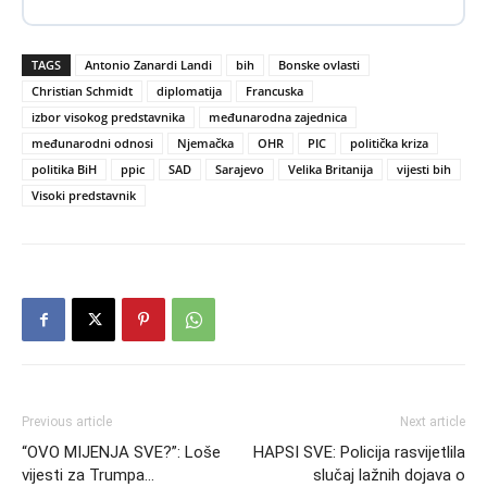
TAGS
Antonio Zanardi Landi
bih
Bonske ovlasti
Christian Schmidt
diplomatija
Francuska
izbor visokog predstavnika
međunarodna zajednica
međunarodni odnosi
Njemačka
OHR
PIC
politička kriza
politika BiH
ppic
SAD
Sarajevo
Velika Britanija
vijesti bih
Visoki predstavnik
Previous article
Next article
“OVO MIJENJA SVE?”: Loše
HAPSI SVE: Policija rasvijetlila
vijesti za Trumpa…
slučaj lažnih dojava o