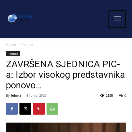
Home
Politika
Politika
ZAVRŠENA SJEDNICA PIC-
a: Izbor visokog predstavnika
ponovo…
By
lokma
-
4 lipnja, 2026
2138
0