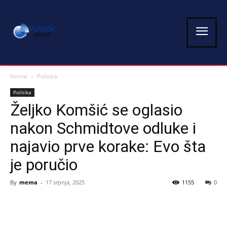
Home
Politika
Politika
Željko Komšić se oglasio
nakon Schmidtove odluke i
najavio prve korake: Evo šta
je poručio
By
mema
-
17 srpnja, 2025
1155
0