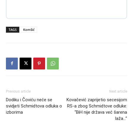
TAGS
Komšić
Previous article
Next article
Dodiku i Čoviću neće se
Kovačević zaprijetio secesijom
svidjeti Schmidtova odluka o
RS-a zbog Schmidtove odluke:
izborima
“BiH nije država već šarena
laža…”