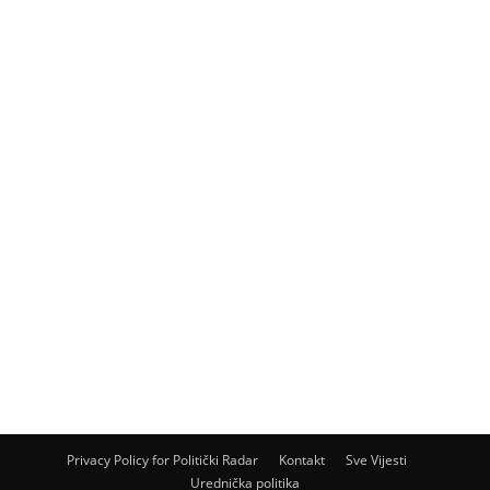
Privacy Policy for Politički Radar
Kontakt
Sve Vijesti
Urednička politika