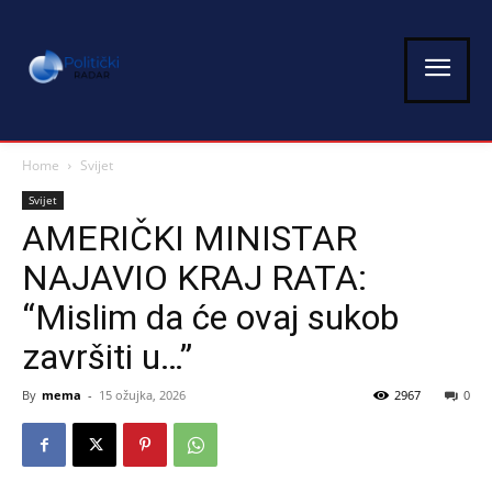
Home
Svijet
Svijet
AMERIČKI MINISTAR
NAJAVIO KRAJ RATA:
“Mislim da će ovaj sukob
završiti u…”
By
mema
-
15 ožujka, 2026
2967
0