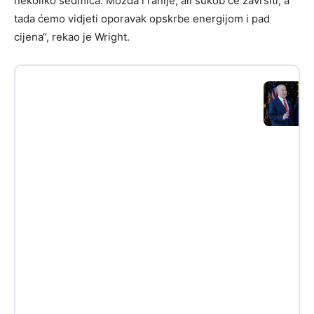
nekoliko sedmica. Možda i ranije, ali sukob će završiti, a
tada ćemo vidjeti oporavak opskrbe energijom i pad
cijena“, rekao je Wright.