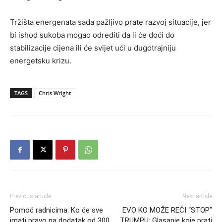
Tržišta energenata sada pažljivo prate razvoj situacije, jer
bi ishod sukoba mogao odrediti da li će doći do
stabilizacije cijena ili će svijet ući u dugotrajniju
energetsku krizu.
TAGS
Chris Wright
Previous article
Next article
Pomoć radnicima: Ko će sve
EVO KO MOŽE REĆI “STOP”
imati pravo na dodatak od 300
TRUMPU: Glasanje koje prati