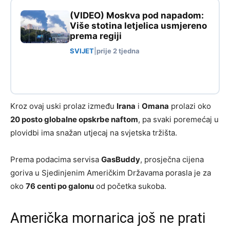
(VIDEO) Moskva pod napadom:
Više stotina letjelica usmjereno
prema regiji
SVIJET
|
prije 2 tjedna
Kroz ovaj uski prolaz između
Irana
i
Omana
prolazi oko
20 posto globalne opskrbe naftom
, pa svaki poremećaj u
plovidbi ima snažan utjecaj na svjetska tržišta.
Prema podacima servisa
GasBuddy
, prosječna cijena
goriva u Sjedinjenim Američkim Državama porasla je za
oko
76 centi po galonu
od početka sukoba.
Američka mornarica još ne prati