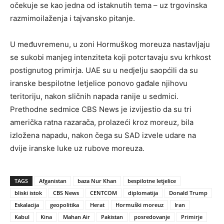
očekuje se kao jedna od istaknutih tema – uz trgovinska
razmimoilaženja i tajvansko pitanje.
U međuvremenu, u zoni Hormuškog moreuza nastavljaju
se sukobi manjeg intenziteta koji potcrtavaju svu krhkost
postignutog primirja. UAE su u nedjelju saopćili da su
iranske bespilotne letjelice ponovo gađale njihovu
teritoriju, nakon sličnih napada ranije u sedmici.
Prethodne sedmice CBS News je izvijestio da su tri
američka ratna razarača, prolazeći kroz moreuz, bila
izložena napadu, nakon čega su SAD izvele udare na
dvije iranske luke uz rubove moreuza.
TAGS
Afganistan
baza Nur Khan
bespilotne letjelice
bliski istok
CBS News
CENTCOM
diplomatija
Donald Trump
Eskalacija
geopolitika
Herat
Hormuški moreuz
Iran
Kabul
Kina
Mahan Air
Pakistan
posredovanje
Primirje