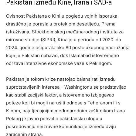
Pakistan između Kine, Irana i SAD-a
Ovisnost Pakistana o Kini u pogledu vojnih isporuka
drastično je porasla u proteklom desetljeću. Prema
istraživanju Stockholmskog međunarodnog instituta za
mirovne studije (SIPRI), Kina je u periodu od 2020. do
2024. godine osigurala oko 80 posto ukupnog naoružanja
koje je Pakistan nabavio, dok Islamabad istovremeno
održava intenzivne ekonomske veze s Pekingom.
Pakistan je tokom krize nastojao balansirati između
suprotstavljenih interesa – Washingtonu se predstavljao
kao stabilizacijski faktor, a istovremeno izbjegavao
poteze koji bi mogli narušiti odnose s Teheranom ili s
Kinom, najutjecajnijim međunarodnim zaštitnikom Irana.
Peking je javno pohvalio pakistansku ulogu u
posredovanju neizravne komunikacije između dviju
zaraćenih strana.