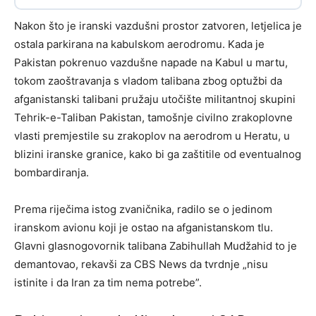
Nakon što je iranski vazdušni prostor zatvoren, letjelica je
ostala parkirana na kabulskom aerodromu. Kada je
Pakistan pokrenuo vazdušne napade na Kabul u martu,
tokom zaoštravanja s vladom talibana zbog optužbi da
afganistanski talibani pružaju utočište militantnoj skupini
Tehrik-e-Taliban Pakistan, tamošnje civilno zrakoplovne
vlasti premjestile su zrakoplov na aerodrom u Heratu, u
blizini iranske granice, kako bi ga zaštitile od eventualnog
bombardiranja.
Prema riječima istog zvaničnika, radilo se o jedinom
iranskom avionu koji je ostao na afganistanskom tlu.
Glavni glasnogovornik talibana Zabihullah Mudžahid to je
demantovao, rekavši za CBS News da tvrdnje „nisu
istinite i da Iran za tim nema potrebe”.