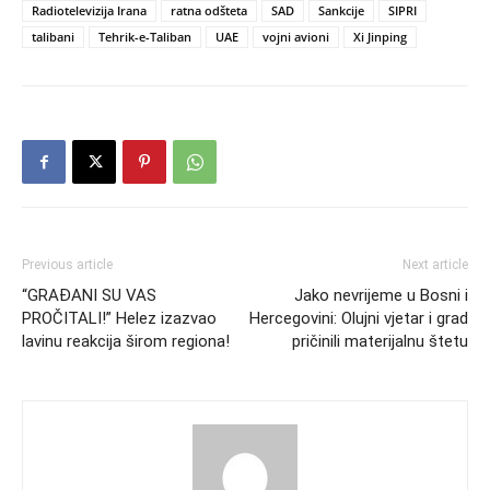
Radiotelevizija Irana
ratna odšteta
SAD
Sankcije
SIPRI
talibani
Tehrik-e-Taliban
UAE
vojni avioni
Xi Jinping
Previous article
Next article
“GRAĐANI SU VAS
Јako nevrijeme u Bosni i
PROČITALI!” Helez izazvao
Hercegovini: Olujni vjetar i grad
lavinu reakcija širom regiona!
pričinili materijalnu štetu