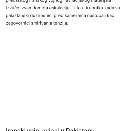
preostalog iranskog vojnog i avijacijskog materijala
izvuče izvan dometa eskalacije – i to u trenutku kada su
pakistanski dužnosnici pred kamerama nastupali kao
zagovornici smirivanja tenzija.
Iranski vojni avioni u Pakistanu