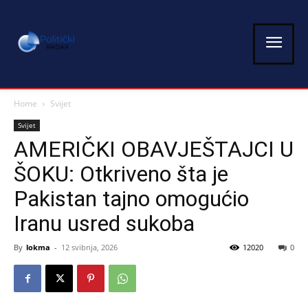
Home
Svijet
Svijet
AMERIČKI OBAVJEŠTAJCI U
ŠOKU: Otkriveno šta je
Pakistan tajno omogućio
Iranu usred sukoba
By
lokma
-
12 svibnja, 2026
12020
0