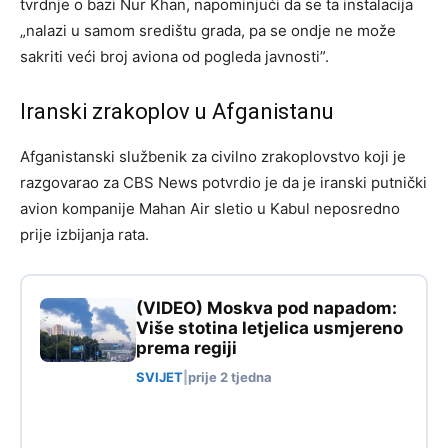
tvrdnje o bazi Nur Khan, napominjući da se ta instalacija
„nalazi u samom središtu grada, pa se ondje ne može
sakriti veći broj aviona od pogleda javnosti”.
Iranski zrakoplov u Afganistanu
Afganistanski službenik za civilno zrakoplovstvo koji je
razgovarao za CBS News potvrdio je da je iranski putnički
avion kompanije Mahan Air sletio u Kabul neposredno
prije izbijanja rata.
(VIDEO) Moskva pod napadom:
Više stotina letjelica usmjereno
prema regiji
SVIJET
|
prije 2 tjedna