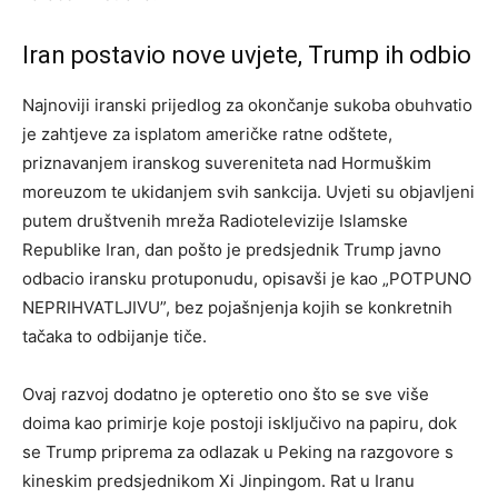
Iran postavio nove uvjete, Trump ih odbio
Najnoviji iranski prijedlog za okončanje sukoba obuhvatio
je zahtjeve za isplatom američke ratne odštete,
priznavanjem iranskog suvereniteta nad Hormuškim
moreuzom te ukidanjem svih sankcija. Uvjeti su objavljeni
putem društvenih mreža Radiotelevizije Islamske
Republike Iran, dan pošto je predsjednik Trump javno
odbacio iransku protuponudu, opisavši je kao „POTPUNO
NEPRIHVATLJIVU”, bez pojašnjenja kojih se konkretnih
tačaka to odbijanje tiče.
Ovaj razvoj dodatno je opteretio ono što se sve više
doima kao primirje koje postoji isključivo na papiru, dok
se Trump priprema za odlazak u Peking na razgovore s
kineskim predsjednikom Xi Jinpingom. Rat u Iranu