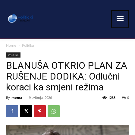
Home
Politika
Politika
BLANUŠA OTKRIO PLAN ZA
RUŠENJE DODIKA: Odlučni
koraci ka smjeni režima
By
mema
-
19 svibnja, 2026
1288
0