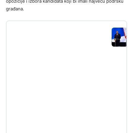
opozicije i izbora kandidata koji bi imali najveću podršku
građana.