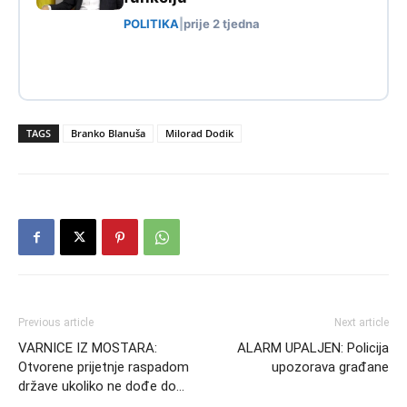
POLITIKA
|
prije 2 tjedna
TAGS
Branko Blanuša
Milorad Dodik
Previous article
Next article
VARNICE IZ MOSTARA:
ALARM UPALJEN: Policija
Otvorene prijetnje raspadom
upozorava građane
države ukoliko ne dođe do…