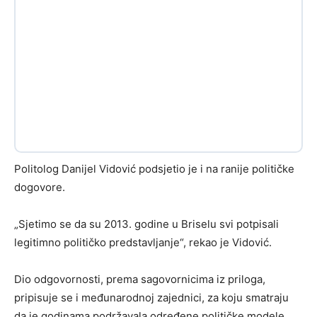
Politolog Danijel Vidović podsjetio je i na ranije političke
dogovore.
„Sjetimo se da su 2013. godine u Briselu svi potpisali
legitimno političko predstavljanje“, rekao je Vidović.
Dio odgovornosti, prema sagovornicima iz priloga,
pripisuje se i međunarodnoj zajednici, za koju smatraju
da je godinama podržavala određene političke modele.