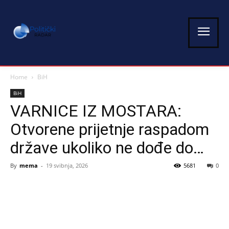
Home
BiH
BiH
VARNICE IZ MOSTARA:
Otvorene prijetnje raspadom
države ukoliko ne dođe do…
By
mema
-
19 svibnja, 2026
5681
0