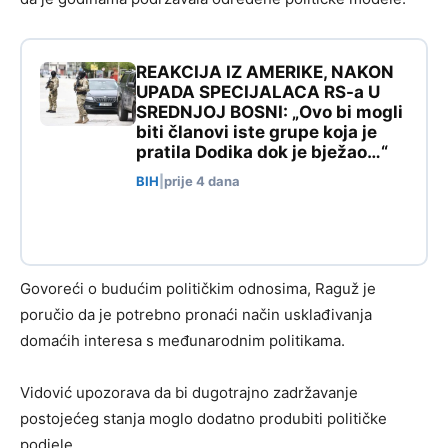
REAKCIJA IZ AMERIKE, NAKON
UPADA SPECIJALACA RS-a U
SREDNJOJ BOSNI: „Ovo bi mogli
biti članovi iste grupe koja je
pratila Dodika dok je bježao…“
BIH
|
prije 4 dana
Govoreći o budućim političkim odnosima, Raguž je
poručio da je potrebno pronaći način usklađivanja
domaćih interesa s međunarodnim politikama.
Vidović upozorava da bi dugotrajno zadržavanje
postojećeg stanja moglo dodatno produbiti političke
podjele.