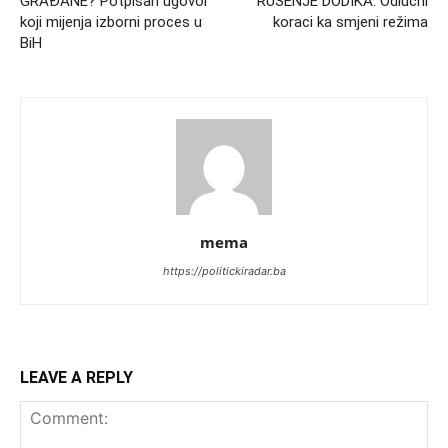
GRAĐANE? Potpisan ugovor
RUŠENJE DODIKA: Odlučni
koji mijenja izborni proces u
koraci ka smjeni režima
BiH
mema
https://politickiradar.ba
LEAVE A REPLY