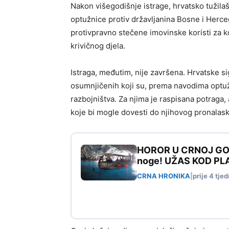
Nakon višegodišnje istrage, hrvatsko tužila
optužnice protiv državljanina Bosne i Herc
protivpravno stečene imovinske koristi za k
krivičnog djela.
Istraga, međutim, nije završena. Hrvatske si
osumnjičenih koji su, prema navodima optužn
razbojništva. Za njima je raspisana potraga, 
koje bi mogle dovesti do njihovog pronalask
HOROR U CRNOJ GORI:
noge! UŽAS KOD PLA
CRNA HRONIKA
|
prije 4 tje