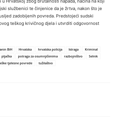
i u Hrvatskoj zbog brutalnosti napada, načina na koji
jski službenici te činjenice da je žrtva, nakon što je
 usljed zadobijenih povreda. Predstojeći sudski
 ovog teškog krivičnog djela i utvrditi odgovornost
janin BiH
Hrvatska
hrvatska policija
Istraga
Kriminal
pljačka
potraga za osumnjičenima
razbojništvo
Selnik
teške tjelesne povrede
tužilaštvo