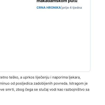
makadamskom putu
CRNA HRONIKA
|
prije 4 tjedna
etno teško, a uprkos liječenju i naporima ljekara,
inuo od posljedica zadobijenih povreda. Istragom je
e smrti, zbog čega se slučaj vodi kao razbojništvo sa