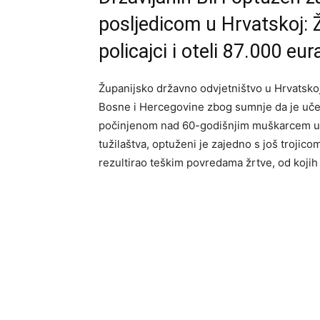
posljedicom u Hrvatskoj: Ž
policajci i oteli 87.000 eur
Županijsko državno odvjetništvo u Hrvatskoj
Bosne i Hercegovine zbog sumnje da je uče
počinjenom nad 60-godišnjim muškarcem u
tužilaštva, optuženi je zajedno s još trojico
rezultirao teškim povredama žrtve, od koji