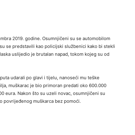
vembra 2019. godine. Osumnjičeni su se automobilom
 se predstavili kao policijski službenici kako bi stekli
laska uslijedio je brutalan napad, tokom kojeg su od
uta udarali po glavi i tijelu, nanoseći mu teške
silja, muškarac je bio primoran predati oko 600.000
00 eura. Nakon što su uzeli novac, osumnjičeni su
eško povrijeđenog muškarca bez pomoći.