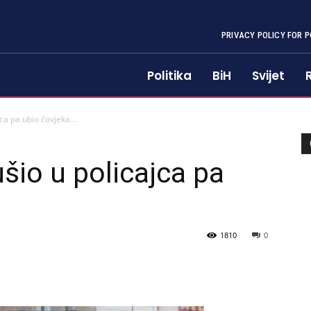
PRIVACY POLICY FOR P
Politika
BiH
Svijet
jca pa ubio čovjeka…
šio u policajca pa
1810
0