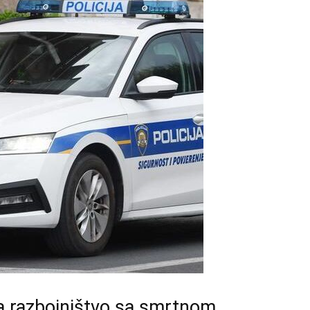
za razbojništvo sa smrtnom