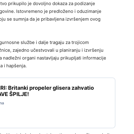
štvo prikupilo je dovoljno dokaza za podizanje
egovine. Istovremeno je predloženo i oduzimanje
oju se sumnja da je pribavljena izvršenjem ovog
gurnosne službe i dalje tragaju za trojicom
ice, zajedno učestvovali u planiranju i izvršenju
a nadležni organi nastavljaju prikupljati informacije
a i hapšenja.
 Britanki propeler glisera zahvatio
VE ŠPILJE!
dna