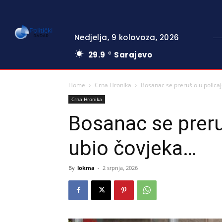
Nedjelja, 9 kolovoza, 2026
29.9
Sarajevo
C
Home
Crna Hronika
Bosanac se prerušio u polica
Crna Hronika
Bosanac se preru
ubio čovjeka…
By
lokma
-
2 srpnja, 2026