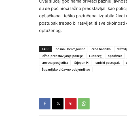
Ovaj slučaj godinama privlači pažnju javnost
su se počinioci lažno predstavljali kao polici
opljačkana i teško pretučena, izgubila život
postupak trebao bi rasvijetliti sve okolnosti
optuženog.
TAGS
bosna i hercegovina
crna hronika
državl
lažno predstavljanje policije
Ludbreg
optužnica
smrtna posljedica
Stjepan H.
sudski postupak
Županijsko državno odvjetništvo