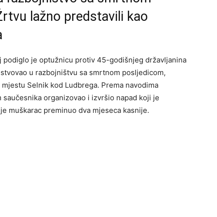
rtvu lažno predstavili kao
a
 podiglo je optužnicu protiv 45-godišnjeg državljanina
stvovao u razbojništvu sa smrtnom posljedicom,
 mjestu Selnik kod Ludbrega. Prema navodima
m saučesnika organizovao i izvršio napad koji je
h je muškarac preminuo dva mjeseca kasnije.