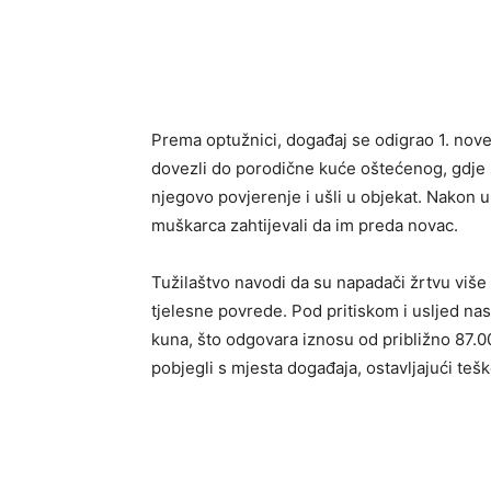
Prema optužnici, događaj se odigrao 1. no
dovezli do porodične kuće oštećenog, gdje su
njegovo povjerenje i ušli u objekat. Nakon u
muškarca zahtijevali da im preda novac.
Tužilaštvo navodi da su napadači žrtvu više p
tjelesne povrede. Pod pritiskom i usljed na
kuna, što odgovara iznosu od približno 87.0
pobjegli s mjesta događaja, ostavljajući t