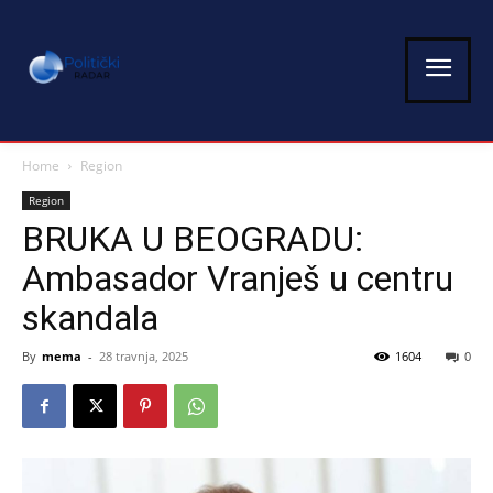
Home
Region
Region
BRUKA U BEOGRADU:
Ambasador Vranješ u centru
skandala
By
mema
-
28 travnja, 2025
1604
0