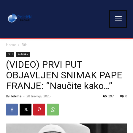
Home
BiH
BiH
Politika
(VIDEO) PRVI PUT
OBJAVLJEN SNIMAK PAPE
FRANJE: “Naučite kako…”
By
lokma
-
28 travnja, 2025
397
0