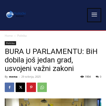
Home
Politika
Politika
BURA U PARLAMENTU: BiH
dobila još jedan grad,
usvojeni važni zakoni
By
mema
-
29 svibnja, 2025
1954
0