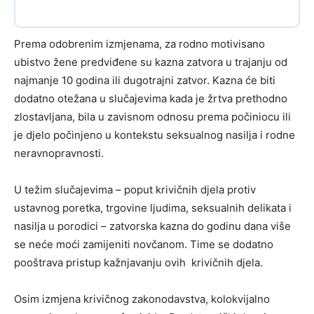
Prema odobrenim izmjenama, za rodno motivisano
ubistvo žene predviđene su kazna zatvora u trajanju od
najmanje 10 godina ili dugotrajni zatvor. Kazna će biti
dodatno otežana u slučajevima kada je žrtva prethodno
zlostavljana, bila u zavisnom odnosu prema počiniocu ili
je djelo počinjeno u kontekstu seksualnog nasilja i rodne
neravnopravnosti.
U težim slučajevima – poput krivičnih djela protiv
ustavnog poretka, trgovine ljudima, seksualnih delikata i
nasilja u porodici – zatvorska kazna do godinu dana više
se neće moći zamijeniti novčanom. Time se dodatno
pooštrava pristup kažnjavanju ovih krivičnih djela.
Osim izmjena krivičnog zakonodavstva, kolokvijalno