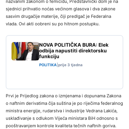
nazvanim zakonom o femicidu, Predstavnički dom je na
sjednici prihvatio noćas većinom glasova i dva zakone
sasvim drugačije materije, čiji predlgač je Federalna
vlada. Ovi akti oobreni su po hitnom postupku.
NOVA POLITIČKA BURA: Elek
odbija napustiti direktorsku
funkciju
POLITIKA
|
prije 3 tjedna
Prvi je Prijedlog zakona o izmjenama i dopunama Zakona
o naftnim derivatima čija suština je po riječima federalnog
ministra energije, rudarstva i industrije Vedrana Lakića,
usklađivanje s odlukom Vijeća ministara BiH odnosno s
pooštravanjem kontrole kvaliteta tečnih naftnih goriva.