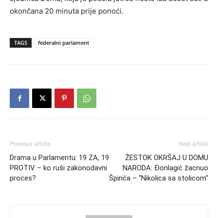
okončana 20 minuta prije ponoći.
TAGS
federalni parlament
Previous article
Next article
Drama u Parlamentu: 19 ZA, 19
ŽESTOK OKRŠAJ U DOMU
PROTIV – ko ruši zakonodavni
NARODA: Đonlagić žacnuo
proces?
Špirića – “Nikolica sa stolicom”