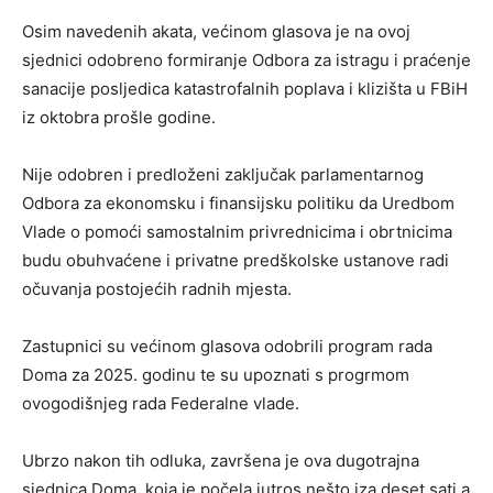
Osim navedenih akata, većinom glasova je na ovoj
sjednici odobreno formiranje Odbora za istragu i praćenje
sanacije posljedica katastrofalnih poplava i klizišta u FBiH
iz oktobra prošle godine.
Nije odobren i predloženi zaključak parlamentarnog
Odbora za ekonomsku i finansijsku politiku da Uredbom
Vlade o pomoći samostalnim privrednicima i obrtnicima
budu obuhvaćene i privatne predškolske ustanove radi
očuvanja postojećih radnih mjesta.
Zastupnici su većinom glasova odobrili program rada
Doma za 2025. godinu te su upoznati s progrmom
ovogodišnjeg rada Federalne vlade.
Ubrzo nakon tih odluka, završena je ova dugotrajna
sjednica Doma, koja je počela jutros nešto iza deset sati a