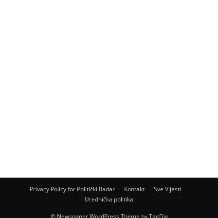
Privacy Policy for Politički Radar
Kontakt
Sve Vijesti
Urednička politika
© Newspaper WordPress Theme by TagDiv