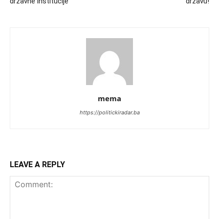
državne institucije
državu!
mema
https://politickiradar.ba
LEAVE A REPLY