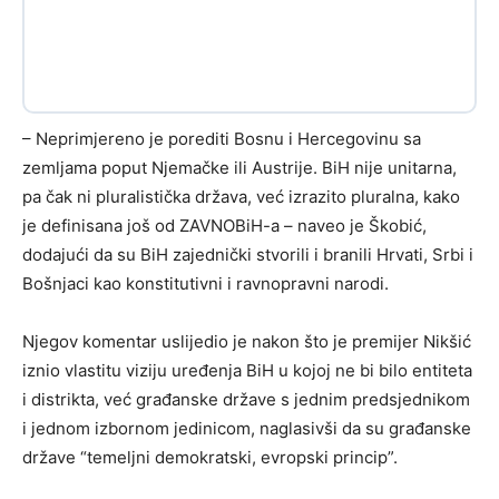
– Neprimjereno je porediti Bosnu i Hercegovinu sa
zemljama poput Njemačke ili Austrije. BiH nije unitarna,
pa čak ni pluralistička država, već izrazito pluralna, kako
je definisana još od ZAVNOBiH-a – naveo je Škobić,
dodajući da su BiH zajednički stvorili i branili Hrvati, Srbi i
Bošnjaci kao konstitutivni i ravnopravni narodi.
Njegov komentar uslijedio je nakon što je premijer Nikšić
iznio vlastitu viziju uređenja BiH u kojoj ne bi bilo entiteta
i distrikta, već građanske države s jednim predsjednikom
i jednom izbornom jedinicom, naglasivši da su građanske
države “temeljni demokratski, evropski princip”.