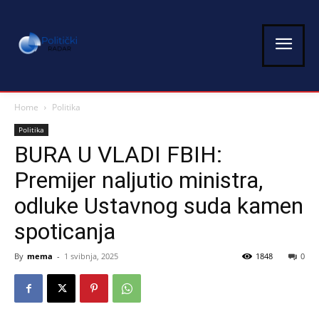
Home
Politika
Politika
BURA U VLADI FBIH:
Premijer naljutio ministra,
odluke Ustavnog suda kamen
spoticanja
By
mema
-
1 svibnja, 2025
1848
0