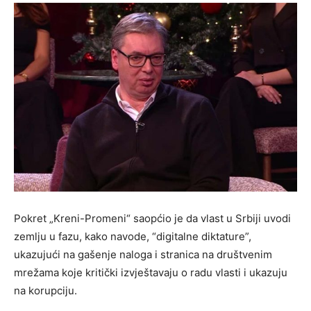
Pokret „Kreni-Promeni“ saopćio je da vlast u Srbiji uvodi
zemlju u fazu, kako navode, “digitalne diktature”,
ukazujući na gašenje naloga i stranica na društvenim
mrežama koje kritički izvještavaju o radu vlasti i ukazuju
na korupciju.