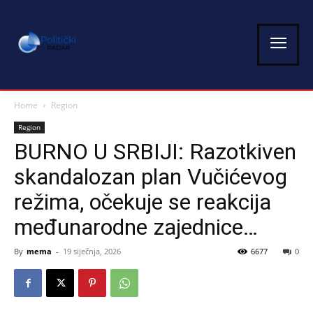
Home
Region
Region
BURNO U SRBIJI: Razotkiven
skandalozan plan Vučićevog
režima, očekuje se reakcija
međunarodne zajednice…
By
mema
-
19 siječnja, 2026
6677
0