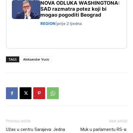
NOVA ODLUKA WASHINGTONA:
SAD razmatra potez koji bi
mogao pogoditi Beograd
REGION
|
prije 2 tjedna
TAGS
Aleksandar Vucic
Previous article
Next article
Užas u centru Sarajeva: Jedna
Muk u parlamentu RS-a: