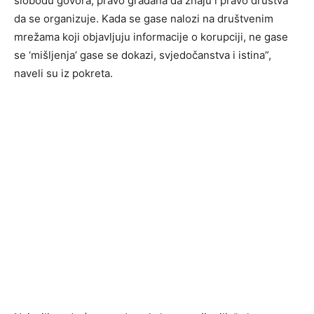
slobodu govora, pravo građana da znaju i pravo društva
da se organizuje. Kada se gase nalozi na društvenim
mrežama koji objavljuju informacije o korupciji, ne gase
se ‘mišljenja’ gase se dokazi, svjedočanstva i istina”,
naveli su iz pokreta.