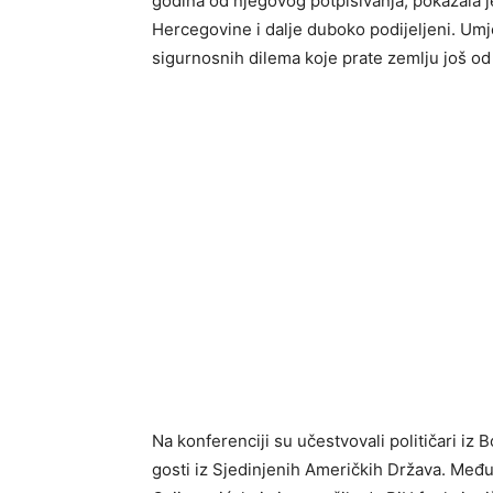
godina od njegovog potpisivanja, pokazala je
Hercegovine i dalje duboko podijeljeni. Umje
sigurnosnih dilema koje prate zemlju još od 
Na konferenciji su učestvovali političari iz 
gosti iz Sjedinjenih Američkih Država. Među 