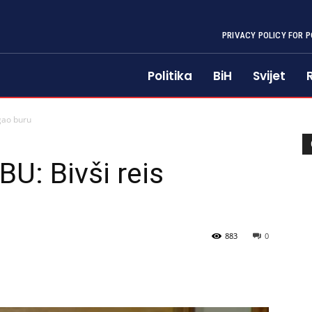
PRIVACY POLICY FOR P
Politika
BiH
Svijet
gao buru
: Bivši reis
883
0