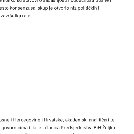
 koliko su stavovi o sadašnjosti i budućnosti Bosne i
sto konsenzusa, skup je otvorio niz političkih i
završetka rata.
Bosne i Hercegovine i Hrvatske, akademski analitičari te
govornicima bila je i članica Predsjedništva BiH Željka