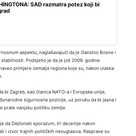
GTONA: SAD razmatra potez koji bi
grad
rnosnom aspektu, naglašavajući da je članstvo Bosne i
tabilnosti. Podsjetio je da je još 2009. godine
 naveo primjere zemalja regiona koje su, nakon ulaska
e.
da bi Zagreb, kao članica NATO-a i Evropske unije,
đunarodne sigurnosne pozicije, uz poruku da bi jasna i
e prate vanjsku politiku zemlje.
je da Dejtonski sporazum, tri decenije nakon
ali i izvor trajnih političkih nesuglasica. Rasprave su