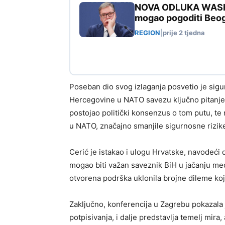
NOVA ODLUKA WASHIN
mogao pogoditi Beo
REGION
|
prije 2 tjedna
Poseban dio svog izlaganja posvetio je sigu
Hercegovine u NATO savezu ključno pitanje s
postojao politički konsenzus o tom putu, te
u NATO, značajno smanjile sigurnosne rizik
Cerić je istakao i ulogu Hrvatske, navodeći 
mogao biti važan saveznik BiH u jačanju me
otvorena podrška uklonila brojne dileme koj
Zaključno, konferencija u Zagrebu pokazala 
potpisivanja, i dalje predstavlja temelj mira, 