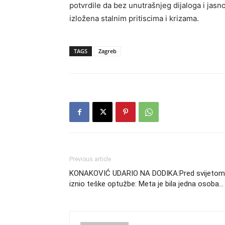
potvrdile da bez unutrašnjeg dijaloga i jas
izložena stalnim pritiscima i krizama.
TAGS
Zagreb
Previous article
KONAKOVIĆ UDARIO NA DODIKA:Pred svijetom
iznio teške optužbe: Meta je bila jedna osoba…