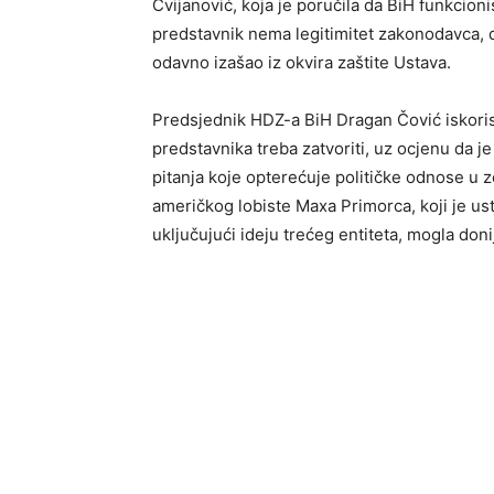
Cvijanović, koja je poručila da BiH funkcioni
predstavnik nema legitimitet zakonodavca, 
odavno izašao iz okvira zaštite Ustava.
Predsjednik HDZ-a BiH Dragan Čović iskoris
predstavnika treba zatvoriti, uz ocjenu da j
pitanja koje opterećuje političke odnose u z
američkog lobiste Maxa Primorca, koji je ustv
uključujući ideju trećeg entiteta, mogla donij