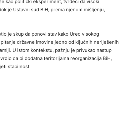
še kao politički eksperiment, tvrdeći da visoki
dok je Ustavni sud BiH, prema njenom mišljenju,
tio je skup da ponovi stav kako Ured visokog
e pitanje državne imovine jedno od ključnih neriješenih
emlji. U istom kontekstu, pažnju je privukao nastup
rdio da bi dodatna teritorijalna reorganizacija BiH,
eti stabilnost.