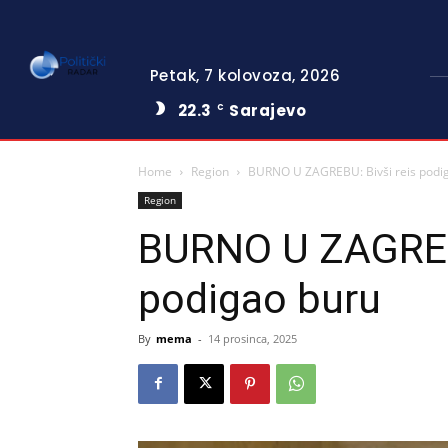
Petak, 7 kolovoza, 2026
22.3
Sarajevo
C
Home
Region
BURNO U ZAGREBU: Bivši reis podi
Region
BURNO U ZAGREBU
podigao buru
By
mema
-
14 prosinca, 2025