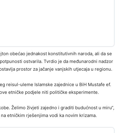
jton obećao jednakost konstitutivnih naroda, ali da se
 potpunosti ostvarila. Tvrdio je da međunarodni nadzor
stavlja prostor za jačanje vanjskih utjecaja u regionu.
šeg reisul-uleme Islamske zajednice u BiH Mustafe ef.
nove etničke podjele niti političke eksperimente.
be. Želimo živjeti zajedno i graditi budućnost u miru“,
e na etničkim rješenjima vodi ka novim krizama.