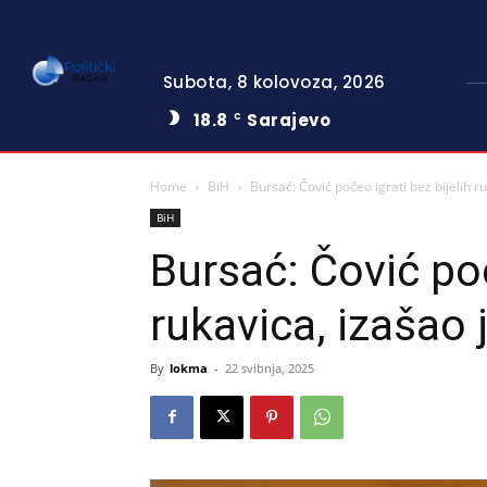
Subota, 8 kolovoza, 2026
18.8
Sarajevo
C
Home
BiH
Bursać: Čović počeo igrati bez bijelih r
BiH
Bursać: Čović poč
rukavica, izašao 
By
lokma
-
22 svibnja, 2025