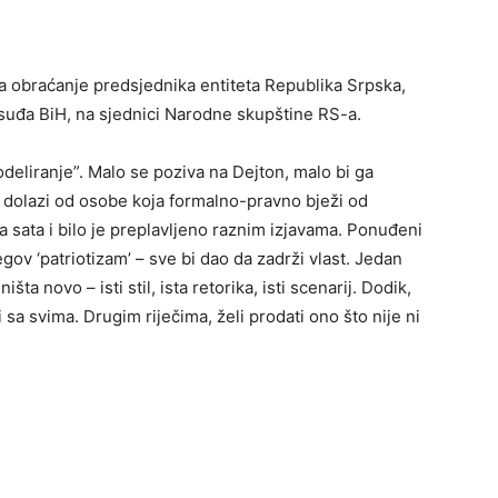
 obraćanje predsjednika entiteta Republika Srpska,
osuđa BiH, na sjednici Narodne skupštine RS-a.
deliranje”. Malo se poziva na Dejton, malo bi ga
 dolazi od osobe koja formalno-pravno bježi od
a sata i bilo je preplavljeno raznim izjavama. Ponuđeni
ov ‘patriotizam’ – sve bi dao da zadrži vlast. Jedan
išta novo – isti stil, ista retorika, isti scenarij. Dodik,
a svima. Drugim riječima, želi prodati ono što nije ni