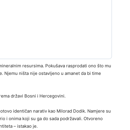
o mineralnim resursima. Pokušava rasprodati ono što mu
e. Njemu ništa nije ostavljeno u amanet da bi time
rema državi Bosni i Hercegovini.
gotovo identičan narativ kao Milorad Dodik. Namjere su
rio i onima koji su ga do sada podržavali. Otvoreno
titeta – istakao je.