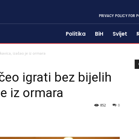
PRIVACY POLICY FOR P
Politika
BiH
Svijet
ukavica, izašao je iz ormara
eo igrati bez bijelih
je iz ormara
852
0