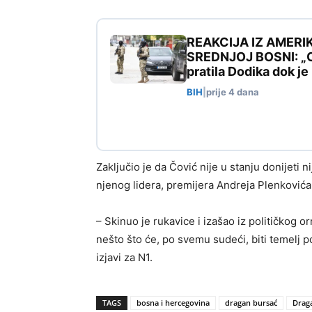
REAKCIJA IZ AMERI
SREDNJOJ BOSNI: „Ovo
pratila Dodika dok j
BIH
|
prije 4 dana
Zaključio je da Čović nije u stanju donijeti
njenog lidera, premijera Andreja Plenkovića
– Skinuo je rukavice i izašao iz političkog o
nešto što će, po svemu sudeći, biti temelj 
izjavi za N1.
TAGS
bosna i hercegovina
dragan bursać
Drag