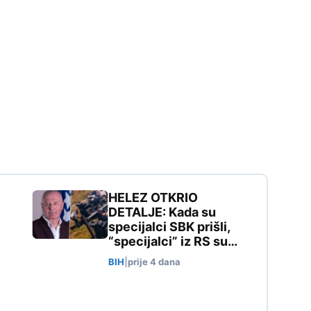
HELEZ OTKRIO
DETALJE: Kada su
specijalci SBK prišli,
“specijalci” iz RS su…
BIH
|
prije 4 dana