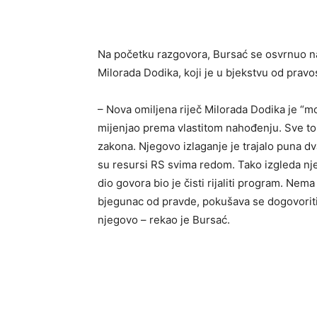
Na početku razgovora, Bursać se osvrnuo na
Milorada Dodika, koji je u bjekstvu od prav
– Nova omiljena riječ Milorada Dodika je “mo
mijenjao prema vlastitom nahođenju. Sve to
zakona. Njegovo izlaganje je trajalo puna dv
su resursi RS svima redom. Tako izgleda njeg
dio govora bio je čisti rijaliti program. Nema n
bjegunac od pravde, pokušava se dogovoriti s
njegovo – rekao je Bursać.