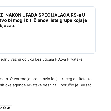
KE, NAKON UPADA SPECIJALACA RS-a U
 bi mogli biti članovi iste grupe koja je
e bježao…“
 nijednu važnu odluku bez uticaja HDZ-a Hrvatske i
.
rmara. Otvoreno je predstavio ideju trećeg entiteta kao
političke agende hrvatske desnice – poručio je Bursać u
an Čović