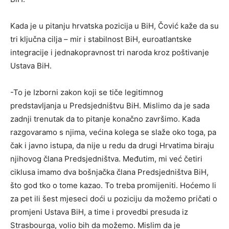
Kada je u pitanju hrvatska pozicija u BiH, Čović kaže da su
tri ključna cilja – mir i stabilnost BiH, euroatlantske
integracije i jednakopravnost tri naroda kroz poštivanje
Ustava BiH.
-To je Izborni zakon koji se tiče legitimnog
predstavljanja u Predsjedništvu BiH. Mislimo da je sada
zadnji trenutak da to pitanje konačno završimo. Kada
razgovaramo s njima, većina kolega se slaže oko toga, pa
čak i javno istupa, da nije u redu da drugi Hrvatima biraju
njihovog člana Predsjedništva. Međutim, mi već četiri
ciklusa imamo dva bošnjačka člana Predsjedništva BiH,
što god tko o tome kazao. To treba promijeniti. Hoćemo li
za pet ili šest mjeseci doći u poziciju da možemo pričati o
promjeni Ustava BiH, a time i provedbi presuda iz
Strasbourga, volio bih da možemo. Mislim da je