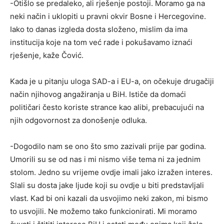
-Otišlo se predaleko, ali rješenje postoji. Moramo ga na
neki način i uklopiti u pravni okvir Bosne i Hercegovine.
Iako to danas izgleda dosta složeno, mislim da ima
institucija koje na tom već rade i pokušavamo iznaći
rješenje, kaže Čović.
Kada je u pitanju uloga SAD-a i EU-a, on očekuje drugačiji
način njihovog angažiranja u BiH. Ističe da domaći
političari često koriste strance kao alibi, prebacujući na
njih odgovornost za donošenje odluka.
-Dogodilo nam se ono što smo zazivali prije par godina.
Umorili su se od nas i mi nismo više tema ni za jednim
stolom. Jedno su vrijeme ovdje imali jako izražen interes.
Slali su dosta jake ljude koji su ovdje u biti predstavljali
vlast. Kad bi oni kazali da usvojimo neki zakon, mi bismo
to usvojili. Ne možemo tako funkcionirati. Mi moramo