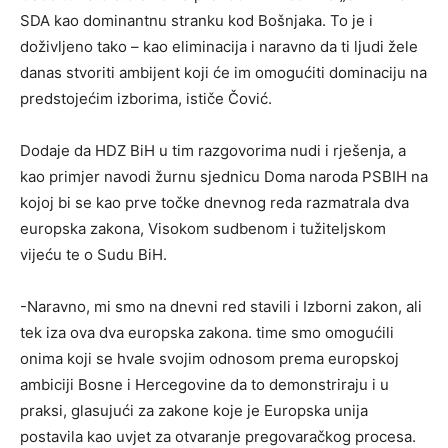
SDA kao dominantnu stranku kod Bošnjaka. To je i
doživljeno tako – kao eliminacija i naravno da ti ljudi žele
danas stvoriti ambijent koji će im omogućiti dominaciju na
predstojećim izborima, ističe Čović.
Dodaje da HDZ BiH u tim razgovorima nudi i rješenja, a
kao primjer navodi žurnu sjednicu Doma naroda PSBIH na
kojoj bi se kao prve točke dnevnog reda razmatrala dva
europska zakona, Visokom sudbenom i tužiteljskom
vijeću te o Sudu BiH.
-Naravno, mi smo na dnevni red stavili i Izborni zakon, ali
tek iza ova dva europska zakona. time smo omogućili
onima koji se hvale svojim odnosom prema europskoj
ambiciji Bosne i Hercegovine da to demonstriraju i u
praksi, glasujući za zakone koje je Europska unija
postavila kao uvjet za otvaranje pregovaračkog procesa.