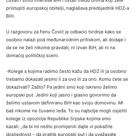
čuvati i štititi interese BiH i ostati među onima koji žele
pristupiti europskoj obitelji, naglašava predsjednik HDZ-a
BiH.
U razgovoru za Fenu Čović je odbacio tvrdnje kako se
osobno nalazi pod međunarodnim pritiskom, ali dodaje i
da se ne želi nikome pravdati, ni izvan BiH, ali ni na
domaćoj političkoj sceni.
-Kolege s kojima radimo često kažu da HDZ ili ja osobno
trebamo dokazati jesmo li za ovo ili za ono. Komu ćete se
dokazivati? Zašto? Pa jedini smo koji iskreno želimo
europski put. Jedini koji jasno i glasno govorimo da
želimo ustavom definiranu BiH kao svoju domovinu. Mi
baš nikome ne čuvamo leđa. To su najbolje mogli osjetiti
kolege iz opozicije Republike Srpske kojima smo
kazali: „da bi mi nešto promijenili dajte vi pokažite
dosljednost – da pratite europski put i da uvažavate