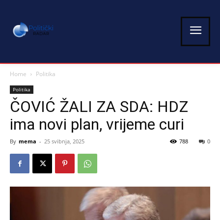
Home
Politika
Politika
ČOVIĆ ŽALI ZA SDA: HDZ
ima novi plan, vrijeme curi
By
mema
-
25 svibnja, 2025
788
0