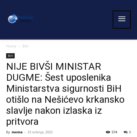
Home
BiH
BiH
NIJE BIVŠI MINISTAR
DUGME: Šest uposlenika
Ministarstva sigurnosti BiH
otišlo na Nešićevo krkansko
slavlje nakon izlaska iz
pritvora
By
mema
-
25 svibnja, 2025
574
0