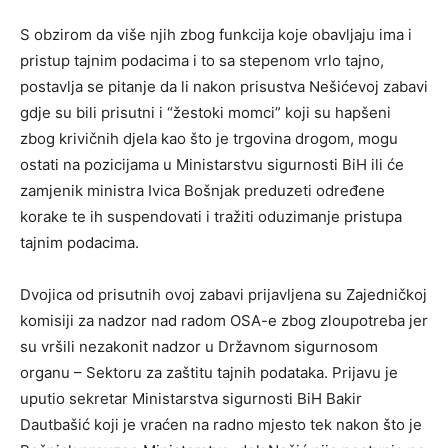
S obzirom da više njih zbog funkcija koje obavljaju ima i
pristup tajnim podacima i to sa stepenom vrlo tajno,
postavlja se pitanje da li nakon prisustva Nešićevoj zabavi
gdje su bili prisutni i “žestoki momci” koji su hapšeni
zbog krivičnih djela kao što je trgovina drogom, mogu
ostati na pozicijama u Ministarstvu sigurnosti BiH ili će
zamjenik ministra Ivica Bošnjak preduzeti određene
korake te ih suspendovati i tražiti oduzimanje pristupa
tajnim podacima.
Dvojica od prisutnih ovoj zabavi prijavljena su Zajedničkoj
komisiji za nadzor nad radom OSA-e zbog zloupotreba jer
su vršili nezakonit nadzor u Državnom sigurnosom
organu – Sektoru za zaštitu tajnih podataka. Prijavu je
uputio sekretar Ministarstva sigurnosti BiH Bakir
Dautbašić koji je vraćen na radno mjesto tek nakon što je