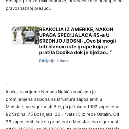
Bošnjak preuzeo Ministarstvo, dok Nešić nije postupio po
pravosnažnoj presudi.
REAKCIJA IZ AMERIKE, NAKON
UPADA SPECIJALACA RS-a U
SREDNJOJ BOSNI: „Ovo bi mogli
biti članovi iste grupe koja je
pratila Dodika dok je bježao…“
BIH
|
prije 2 dana
Inače, za vrijeme Nenada Nešića značajno je
promijenjena nacionalna struktura zaposlenih u
Ministarstvu sigurnosti BiH, pa je tako od 192 zaposlena
82 Srbina, 75 Bošnjaka, 30 Hrvata i 5 iz reda Ostalih. Od
39 zaposlenih koji su primljeni u Ministarstvo sigurnosti