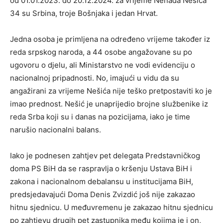
od 01.01.2023. do 20.12.2024. za vrijeme Nenada Nešića
34 su Srbina, troje Bošnjaka i jedan Hrvat.
Jedna osoba je primljena na određeno vrijeme također iz
reda srpskog naroda, a 44 osobe angažovane su po
ugovoru o djelu, ali Ministarstvo ne vodi evidenciju o
nacionalnoj pripadnosti. No, imajući u vidu da su
angažirani za vrijeme Nešića nije teško pretpostaviti ko je
imao prednost. Nešić je unaprijedio brojne službenike iz
reda Srba koji su i danas na pozicijama, iako je time
narušio nacionalni balans.
Iako je podnesen zahtjev pet delegata Predstavničkog
doma PS BiH da se raspravlja o kršenju Ustava BiH i
zakona i nacionalnom debalansu u institucijama BiH,
predsjedavajući Doma Denis Zvizdić još nije zakazao
hitnu sjednicu. U međuvremenu je zakazao hitnu sjednicu
po zahtjevu drugih pet zastupnika među kojima je i on,