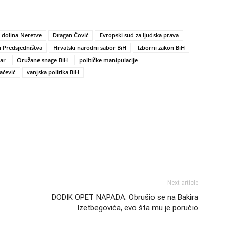
dolina Neretve
Dragan Čović
Evropski sud za ljudska prava
n Predsjedništva
Hrvatski narodni sabor BiH
Izborni zakon BiH
ar
Oružane snage BiH
političke manipulacije
ačević
vanjska politika BiH
Next article
DODIK OPET NAPADA: Obrušio se na Bakira
Izetbegovića, evo šta mu je poručio