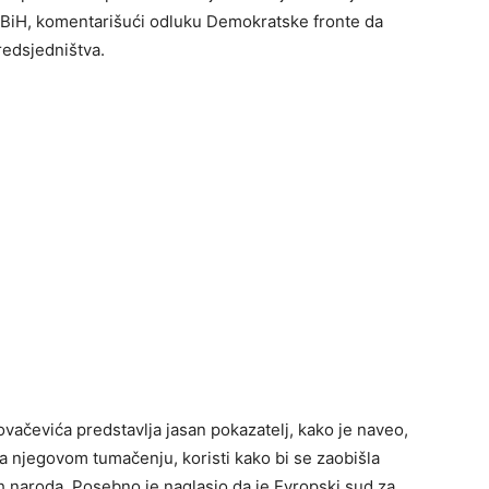
 BiH, komentarišući odluku Demokratske fronte da
redsjedništva.
vačevića predstavlja jasan pokazatelj, kako je naveo,
a njegovom tumačenju, koristi kako bi se zaobišla
h naroda. Posebno je naglasio da je Evropski sud za