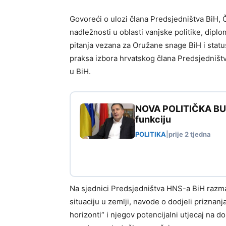
Govoreći o ulozi člana Predsjedništva BiH, Č
nadležnosti u oblasti vanjske politike, dip
pitanja vezana za Oružane snage BiH i sta
praksa izbora hrvatskog člana Predsjedništv
u BiH.
NOVA POLITIČKA BURA
funkciju
POLITIKA
|
prije 2 tjedna
Na sjednici Predsjedništva HNS-a BiH razmatr
situaciju u zemlji, navode o dodjeli priznanja
horizonti“ i njegov potencijalni utjecaj na 