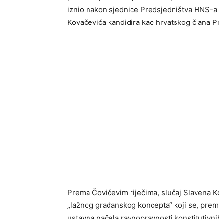
iznio nakon sjednice Predsjedništva HNS-a
Kovačevića kandidira kao hrvatskog člana P
Prema Čovićevim riječima, slučaj Slavena Ko
„lažnog građanskog koncepta“ koji se, prem
ustavna načela ravnopravnosti konstitutivni