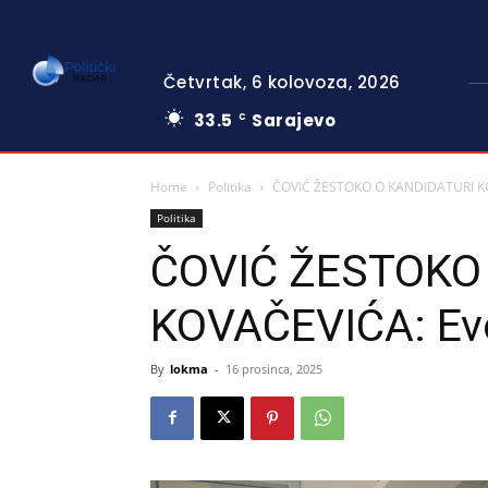
Četvrtak, 6 kolovoza, 2026
33.5
Sarajevo
C
Home
Politika
ČOVIĆ ŽESTOKO O KANDIDATURI KOVA
Politika
ČOVIĆ ŽESTOKO
KOVAČEVIĆA: Evo 
By
lokma
-
16 prosinca, 2025