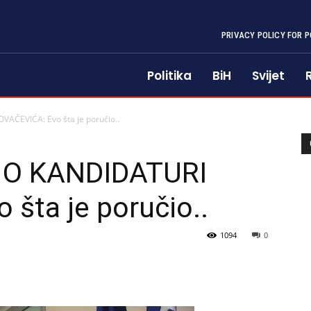
PRIVACY POLICY FOR P
Politika
BiH
Svijet
ČEVIĆA: Evo šta je poručio..
 O KANDIDATURI
šta je poručio..
1094
0