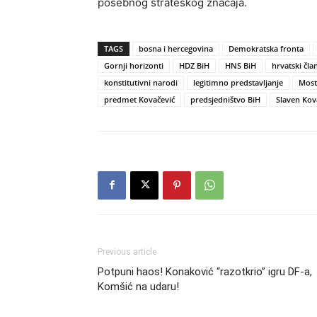
posebnog strateškog značaja.
TAGS
bosna i hercegovina
Demokratska fronta
Gornji horizonti
HDZ BiH
HNS BiH
hrvatski čla
konstitutivni narodi
legitimno predstavljanje
Most
predmet Kovačević
predsjedništvo BiH
Slaven Kov
Previous article
Potpuni haos! Konaković “razotkrio” igru DF-a,
Komšić na udaru!