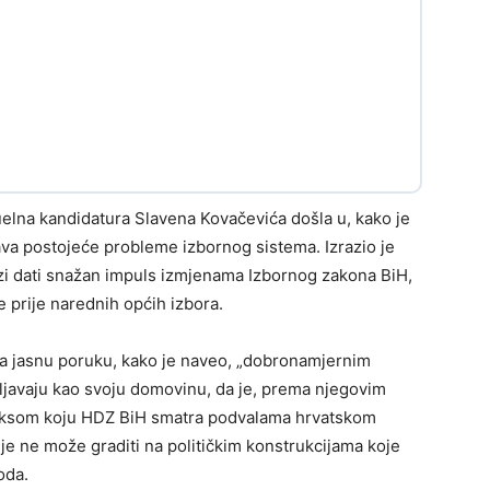
uelna kandidatura Slavena Kovačevića došla u, kako je
ava postojeće probleme izbornog sistema. Izrazio je
ezi dati snažan impuls izmjenama Izbornog zakona BiH,
 prije narednih općih izbora.
vlja jasnu poruku, kako je naveo, „dobronamjernim
ljavaju kao svoju domovinu, da je, prema njegovim
praksom koju HDZ BiH smatra podvalama hrvatskom
je ne može graditi na političkim konstrukcijama koje
oda.