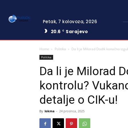
Petak, 7 kolovoza, 2026
20.6
Sarajevo
C
Home
Politika
Da li je Milorad Dodik konačno izgub
Politika
Da li je Milorad
kontrolu? Vukano
detalje o CIK-u!
By
lokma
-
24 prosinca, 2025