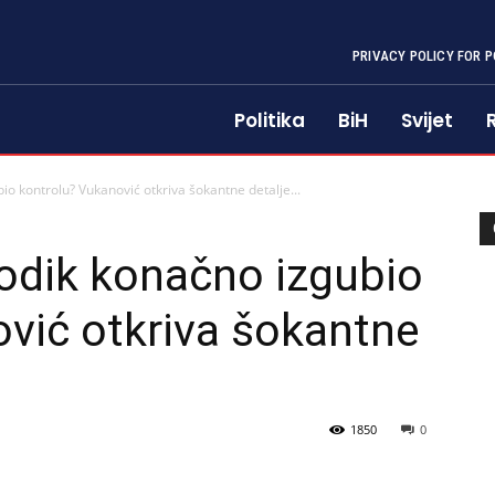
PRIVACY POLICY FOR P
Politika
BiH
Svijet
io kontrolu? Vukanović otkriva šokantne detalje...
 Dodik konačno izgubio
vić otkriva šokantne
1850
0