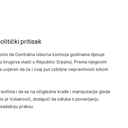
litički pritisak
enio da Centralna izborna komisija godinama djeluje
z krugova vlasti u Republici Srpskoj. Prema njegovim
e uvjeren da će i ovaj put ozbiljne nepravilnosti tokom
avilima i da se na očigledne krađe i manipulacije gleda
čio je Vukanović, dodajući da odluka o ponavljanju
osadašnju praksu.