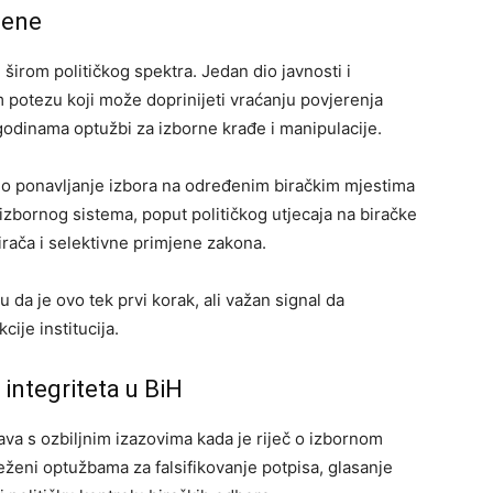
cene
 širom političkog spektra. Jedan dio javnosti i
om potezu koji može doprinijeti vraćanju povjerenja
godinama optužbi za izborne krađe i manipulacije.
amo ponavljanje izbora na određenim biračkim mjestima
izbornog sistema, poput političkog utjecaja na biračke
irača i selektivne primjene zakona.
da je ovo tek prvi korak, ali važan signal da
cije institucija.
integriteta u BiH
a s ozbiljnim izazovima kada je riječ o izbornom
ilježeni optužbama za falsifikovanje potpisa, glasanje