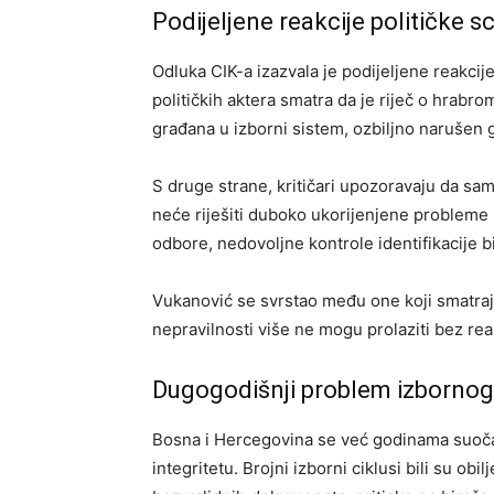
Podijeljene reakcije političke s
Odluka CIK-a izazvala je podijeljene reakcije
političkih aktera smatra da je riječ o hrabr
građana u izborni sistem, ozbiljno narušen 
S druge strane, kritičari upozoravaju da s
neće riješiti duboko ukorijenjene probleme 
odbore, nedovoljne kontrole identifikacije b
Vukanović se svrstao među one koji smatraju 
nepravilnosti više ne mogu prolaziti bez reak
Dugogodišnji problem izbornog 
Bosna i Hercegovina se već godinama suočav
integritetu. Brojni izborni ciklusi bili su ob