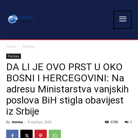
Home
Politika
Politika
DA LI JE OVO PRST U OKO
BOSNI I HERCEGOVINI: Na
adresu Ministarstva vanjskih
poslova BiH stigla obavijest
iz Srbije
By
mema
-
8 siječnja, 2026
6788
0