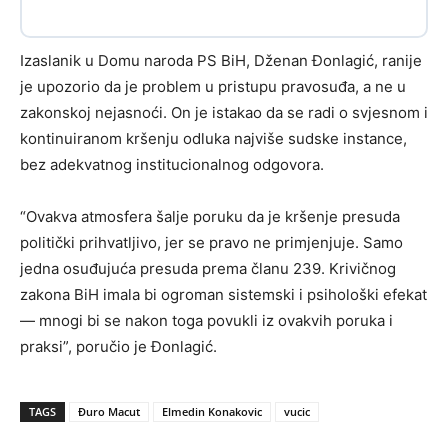
Izaslanik u Domu naroda PS BiH, Dženan Đonlagić, ranije
je upozorio da je problem u pristupu pravosuđa, a ne u
zakonskoj nejasnoći. On je istakao da se radi o svjesnom i
kontinuiranom kršenju odluka najviše sudske instance,
bez adekvatnog institucionalnog odgovora.
“Ovakva atmosfera šalje poruku da je kršenje presuda
politički prihvatljivo, jer se pravo ne primjenjuje. Samo
jedna osuđujuća presuda prema članu 239. Krivičnog
zakona BiH imala bi ogroman sistemski i psihološki efekat
— mnogi bi se nakon toga povukli iz ovakvih poruka i
praksi”, poručio je Đonlagić.
TAGS
Đuro Macut
Elmedin Konakovic
vucic