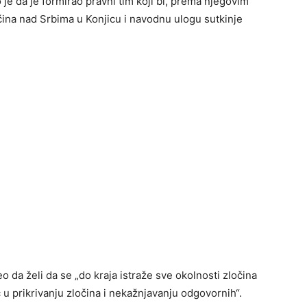
e da je formirao pravni tim koji bi, prema njegovim
ločina nad Srbima u Konjicu i navodnu ulogu sutkinje
o da želi da se „do kraja istraže sve okolnosti zločina
u prikrivanju zločina i nekažnjavanju odgovornih“.