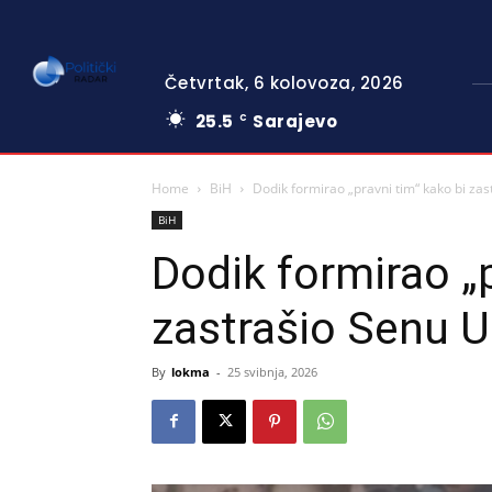
Četvrtak, 6 kolovoza, 2026
25.5
Sarajevo
C
Home
BiH
Dodik formirao „pravni tim“ kako bi za
BiH
Dodik formirao „p
zastrašio Senu 
By
lokma
-
25 svibnja, 2026