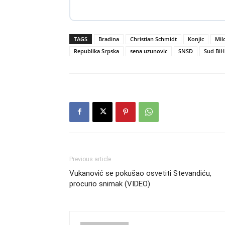
TAGS
Bradina
Christian Schmidt
Konjic
Mil
Republika Srpska
sena uzunovic
SNSD
Sud BiH
Previous article
Vukanović se pokušao osvetiti Stevandiću,
procurio snimak (VIDEO)