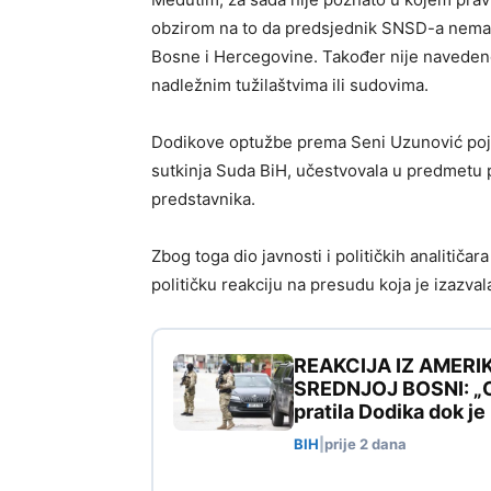
obzirom na to da predsjednik SNSD-a nema 
Bosne i Hercegovine. Također nije navedeno 
nadležnim tužilaštvima ili sudovima.
Dodikove optužbe prema Seni Uzunović poja
sutkinja Suda BiH, učestvovala u predmetu 
predstavnika.
Zbog toga dio javnosti i političkih analitiča
političku reakciju na presudu koja je izazval
REAKCIJA IZ AMERI
SREDNJOJ BOSNI: „Ovo
pratila Dodika dok j
BIH
|
prije 2 dana