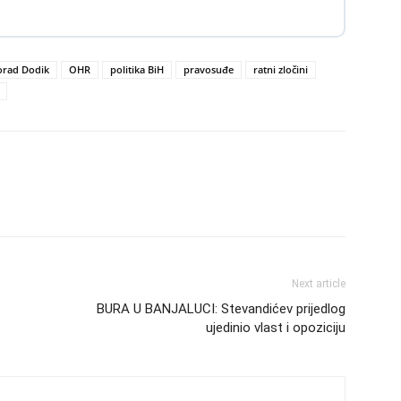
orad Dodik
OHR
politika BiH
pravosuđe
ratni zločini
Next article
BURA U BANJALUCI: Stevandićev prijedlog
ujedinio vlast i opoziciju