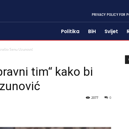
PRIVACY POLICY FOR P
Politika
BiH
Svijet
strašio Senu Uzunović
ravni tim“ kako bi
Uzunović
2077
0