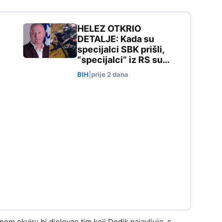
HELEZ OTKRIO
DETALJE: Kada su
specijalci SBK prišli,
“specijalci” iz RS su…
BIH
|
prije 2 dana
om okviru bi djelovao tim koji Dodik najavljuje, s