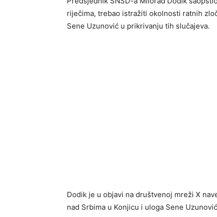
Predsjednik SNSD-a Milorad Dodik saopštio j
riječima, trebao istražiti okolnosti ratnih z
Sene Uzunović u prikrivanju tih slučajeva.
Dodik je u objavi na društvenoj mreži X nave
nad Srbima u Konjicu i uloga Sene Uzunović 