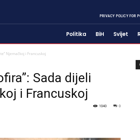
PRIVACY POLICY FOR P
Politika
BiH
Svijet
jete” Njemačkoj i Francuskoj
fira”: Sada dijeli
koj i Francuskoj
1040
0