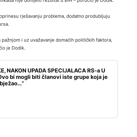
i nikada nije donijelo rezultat u BiH – poručio je Dodik.
doprinesu rješavanju problema, dodatno produbljuju
ursa.
m pažnjom i uz uvažavanje domaćih političkih faktora,
čio je Dodik.
KE, NAKON UPADA SPECIJALACA RS-a U
 bi mogli biti članovi iste grupe koja je
e bježao…“