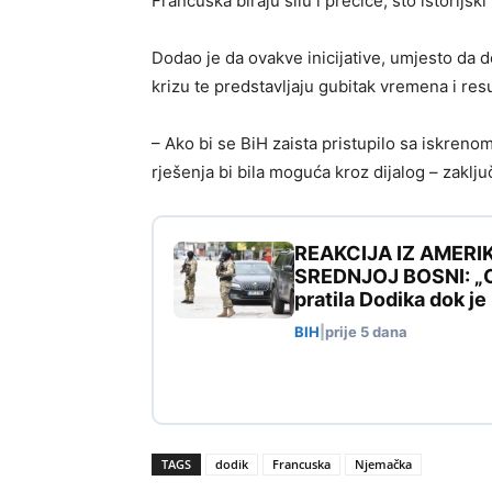
Francuska biraju silu i prečice, što istorijsk
Dodao je da ovakve inicijative, umjesto da 
krizu te predstavljaju gubitak vremena i res
– Ako bi se BiH zaista pristupilo sa iskreno
rješenja bi bila moguća kroz dijalog – zaklju
REAKCIJA IZ AMERI
SREDNJOJ BOSNI: „Ovo
pratila Dodika dok j
BIH
|
prije 5 dana
TAGS
dodik
Francuska
Njemačka