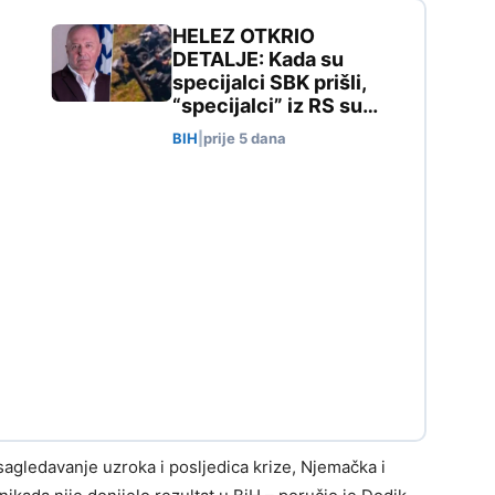
HELEZ OTKRIO
DETALJE: Kada su
specijalci SBK prišli,
“specijalci” iz RS su…
BIH
|
prije 5 dana
sagledavanje uzroka i posljedica krize, Njemačka i