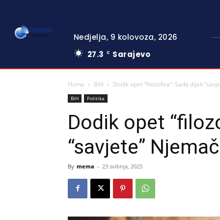
Nedjelja, 9 kolovoza, 2026
27.3
Sarajevo
C
Home
BiH
Dodik opet “filozofira”: Sada dijeli “sav
BiH
Politika
Dodik opet “filozo
“savjete” Njemač
By
mema
-
23 svibnja, 2025