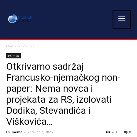
Home
Politika
Politika
Otkrivamo sadržaj
Francusko-njemačkog non-
paper: Nema novca i
projekata za RS, izolovati
Dodika, Stevandića i
Viškovića…
By
mema
-
23 svibnja, 2025
767
0