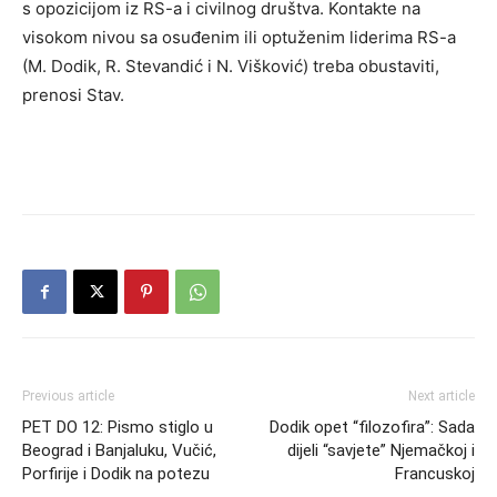
s opozicijom iz RS-a i civilnog društva. Kontakte na
visokom nivou sa osuđenim ili optuženim liderima RS-a
(M. Dodik, R. Stevandić i N. Višković) treba obustaviti,
prenosi Stav.
Previous article
Next article
PET DO 12: Pismo stiglo u
Dodik opet “filozofira”: Sada
Beograd i Banjaluku, Vučić,
dijeli “savjete” Njemačkoj i
Porfirije i Dodik na potezu
Francuskoj