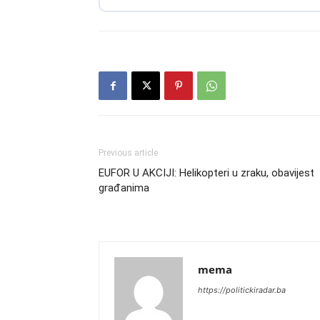
Previous article
EUFOR U AKCIJI: Helikopteri u zraku, obavijest
građanima
mema
https://politickiradar.ba