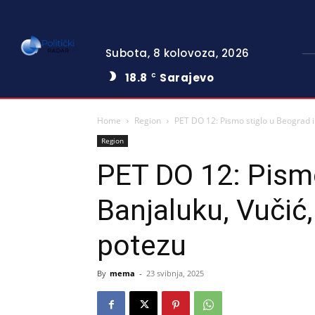
Subota, 8 kolovoza, 2026
18.8
Sarajevo
C
Home
Region
PET DO 12: Pismo stiglo u Beograd i Ba
Region
PET DO 12: Pismo
Banjaluku, Vučić, 
potezu
By
mema
-
23 svibnja, 2025