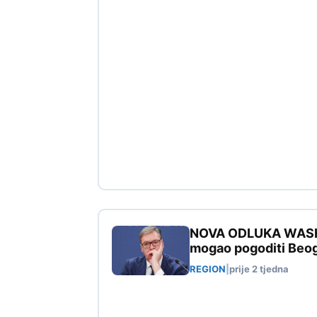
NOVA ODLUKA WASHIN
mogao pogoditi Beo
REGION
|
prije 2 tjedna