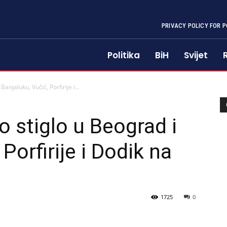
PRIVACY POLICY FOR P
Politika
BiH
Svijet
njaluku, Vučić, Porfirije i...
 stiglo u Beograd i
Porfirije i Dodik na
1725
0