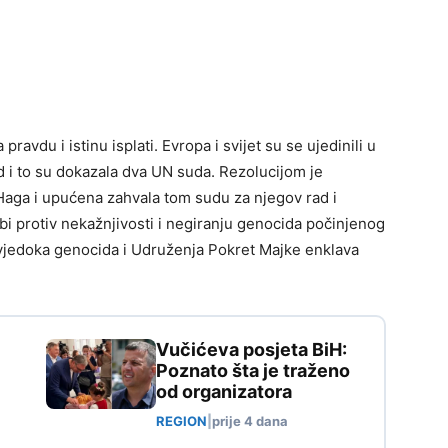
pravdu i istinu isplati. Evropa i svijet su se ujedinili u
d i to su dokazala dva UN suda. Rezolucijom je
ga i upućena zahvala tom sudu za njegov rad i
bi protiv nekažnjivosti i negiranju genocida počinjenog
svjedoka genocida i Udruženja Pokret Majke enklava
Vučićeva posjeta BiH:
Poznato šta je traženo
od organizatora
REGION
|
prije 4 dana