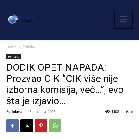
Home
Politika
Politika
DODIK OPET NAPADA:
Prozvao CIK “CIK više nije
izborna komisija, već…”, evo
šta je izjavio…
By
lokma
-
15 prosinca, 2025
1408
0