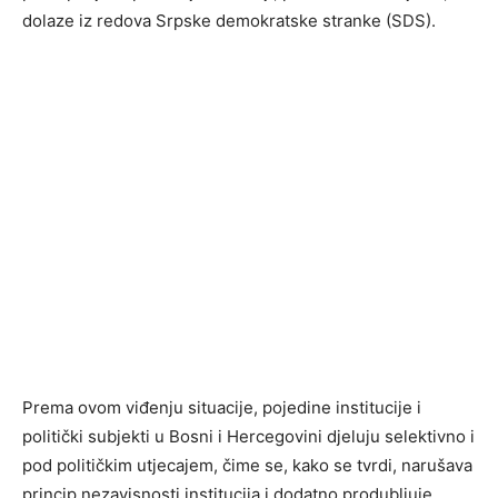
dolaze iz redova Srpske demokratske stranke (SDS).
Prema ovom viđenju situacije, pojedine institucije i
politički subjekti u Bosni i Hercegovini djeluju selektivno i
pod političkim utjecajem, čime se, kako se tvrdi, narušava
princip nezavisnosti institucija i dodatno produbljuje