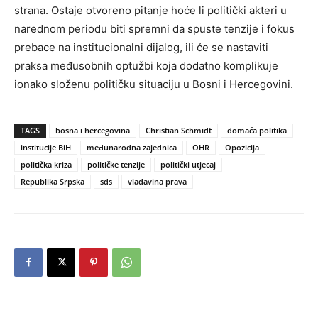
strana. Ostaje otvoreno pitanje hoće li politički akteri u
narednom periodu biti spremni da spuste tenzije i fokus
prebace na institucionalni dijalog, ili će se nastaviti
praksa međusobnih optužbi koja dodatno komplikuje
ionako složenu političku situaciju u Bosni i Hercegovini.
TAGS
bosna i hercegovina
Christian Schmidt
domaća politika
institucije BiH
međunarodna zajednica
OHR
Opozicija
politička kriza
političke tenzije
politički utjecaj
Republika Srpska
sds
vladavina prava