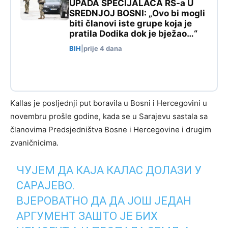
UPADA SPECIJALACA RS-a U
SREDNJOJ BOSNI: „Ovo bi mogli
biti članovi iste grupe koja je
pratila Dodika dok je bježao…“
BIH
|
prije 4 dana
Kallas je posljednji put boravila u Bosni i Hercegovini u
novembru prošle godine, kada se u Sarajevu sastala sa
članovima Predsjedništva Bosne i Hercegovine i drugim
zvaničnicima.
ЧУЈЕМ ДА КАЈА КАЛАС ДОЛАЗИ У
САРАЈЕВО.
ВЈЕРОВАТНО ДА ДА ЈОШ ЈЕДАН
АРГУМЕНТ ЗАШТО ЈЕ БИХ