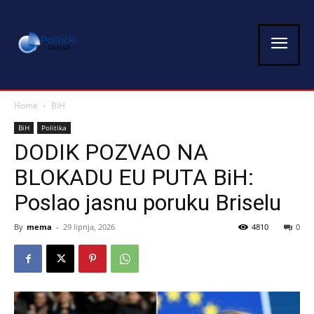
Home
BiH
BiH
Politika
DODIK POZVAO NA
BLOKADU EU PUTA BiH:
Poslao jasnu poruku Briselu
By
mema
-
29 lipnja, 2026
4810
0