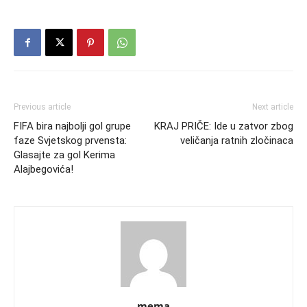
Previous article
Next article
FIFA bira najbolji gol grupe
KRAJ PRIČE: Ide u zatvor zbog
faze Svjetskog prvensta:
veličanja ratnih zločinaca
Glasajte za gol Kerima
Alajbegovića!
mema