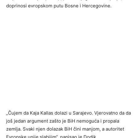
doprinosi evropskom putu Bosne i Hercegovine.
„Čujem da Kaja Kallas dolazi u Sarajevo. Vjerovatno da da
još jedan argument zašto je BiH nemoguća i propala
zemlja. Svaki njen dolazak BiH čini manjom, a autoritet
Evropske unije slabijim“, napisao je Dodik.