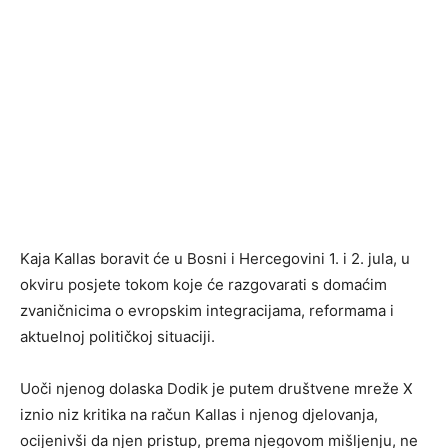
Kaja Kallas boravit će u Bosni i Hercegovini 1. i 2. jula, u
okviru posjete tokom koje će razgovarati s domaćim
zvaničnicima o evropskim integracijama, reformama i
aktuelnoj političkoj situaciji.
Uoči njenog dolaska Dodik je putem društvene mreže X
iznio niz kritika na račun Kallas i njenog djelovanja,
ocijenivši da njen pristup, prema njegovom mišljenju, ne