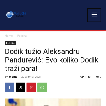
Home
Politika
Politika
Dodik tužio Aleksandru
Pandurević: Evo koliko Dodik
traži para!
By
mema
-
29 svibnja, 2025
1183
0