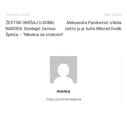
Previous article
Next article
ŽESTOK OKRŠAJ U DOMU
Aleksandra Pandurević otkrila
NARODA: Đonlagić žacnuo
zašto ju je tužio Milorad Dodik
Špirića – “Nikolica sa stolicom”
mema
https://politickiradar.ba