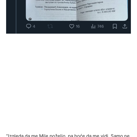
“Izgleda da me Mile poželio, pa hoće da me vidi. Samo ne