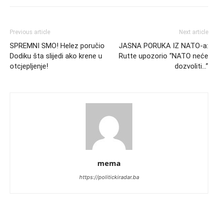
Previous article
Next article
SPREMNI SMO! Helez poručio
JASNA PORUKA IZ NATO-a:
Dodiku šta slijedi ako krene u
Rutte upozorio “NATO neće
otcjepljenje!
dozvoliti…”
mema
https://politickiradar.ba