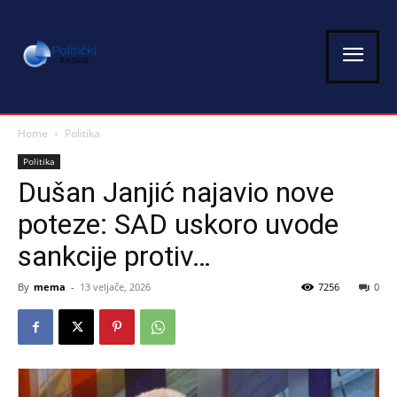
Home
Politika
Politika
Dušan Janjić najavio nove
poteze: SAD uskoro uvode
sankcije protiv…
By
mema
-
13 veljače, 2026
7256
0