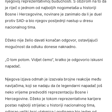
njegovoj reprezentativnoj budućnosti. S obzirom na to da
je riječ o jednom od najboljih nogometaša u historiji
Bosne i Hercegovine, novinare je zanimalo da li je duel
protiv SAD-a bio njegov posljednji nastup u dresu
nacionalnog tima.
Džeko nije želio davati konačan odgovor, ostavljajući
mogućnost da odluku donese naknadno.
„O tom potom. Vidjet ćemo“, kratko je odgovorio iskusni
napadač.
Njegova izjava odmah je izazvala brojne reakcije među
navijačima, koji se nadaju da će legendarni napadač još
neko vrijeme predvoditi reprezentaciju Bosne i
Hercegovine. Džeko je tokom reprezentativne karijere
postao najbolji strijelac u historiji nacionalnog tima,
odigrao veliki broj utakmica i godinama bio jedan od