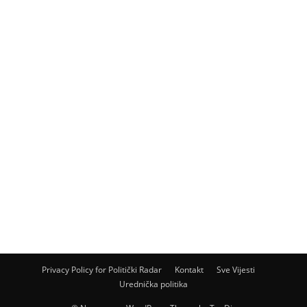
Privacy Policy for Politički Radar
Kontakt
Sve Vijesti
Urednička politika