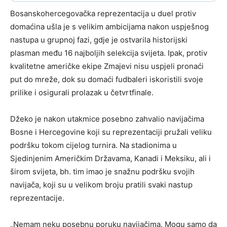
Bosanskohercegovačka reprezentacija u duel protiv
domaćina ušla je s velikim ambicijama nakon uspješnog
nastupa u grupnoj fazi, gdje je ostvarila historijski
plasman među 16 najboljih selekcija svijeta. Ipak, protiv
kvalitetne američke ekipe Zmajevi nisu uspjeli pronaći
put do mreže, dok su domaći fudbaleri iskoristili svoje
prilike i osigurali prolazak u četvrtfinale.
Džeko je nakon utakmice posebno zahvalio navijačima
Bosne i Hercegovine koji su reprezentaciji pružali veliku
podršku tokom cijelog turnira. Na stadionima u
Sjedinjenim Američkim Državama, Kanadi i Meksiku, ali i
širom svijeta, bh. tim imao je snažnu podršku svojih
navijača, koji su u velikom broju pratili svaki nastup
reprezentacije.
„Nemam neku posebnu poruku navijačima. Mogu samo da