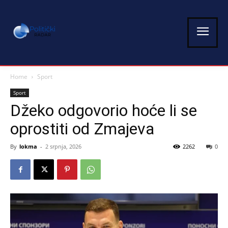
Home
Sport
Sport
Džeko odgovorio hoće li se
oprostiti od Zmajeva
By
lokma
-
2 srpnja, 2026
2262
0