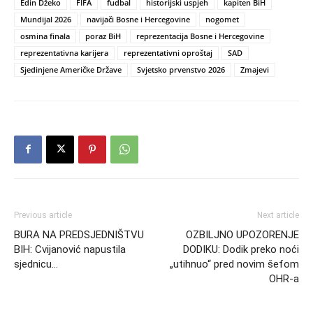
Edin Džeko
FIFA
fudbal
historijski uspjeh
kapiten BiH
Mundijal 2026
navijači Bosne i Hercegovine
nogomet
osmina finala
poraz BiH
reprezentacija Bosne i Hercegovine
reprezentativna karijera
reprezentativni oproštaj
SAD
Sjedinjene Američke Države
Svjetsko prvenstvo 2026
Zmajevi
Previous article
Next article
BURA NA PREDSJEDNIŠTVU
OZBILJNO UPOZORENJE
BIH: Cvijanović napustila
DODIKU: Dodik preko noći
sjednicu…
„utihnuo“ pred novim šefom
OHR-a