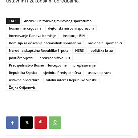
ustavnim i zakonskim odredbama.
TAGS
Aneks 8 Dejtonskog mirovnog sporazuma
bosna i hercegovina
dejtonski mirovni sporazum
imenovanje članova Komisije
institucije BiH
Komisija za očuvanje nacionalnih spomenika
nacionalni spomenici
Narodna skupština Republike Srpske
NSRS
politička kriza
političke vijesti
predsjedništvo BiH
Predsjedništvo Bosne i Hercegovine
preglasavanje
Republika Srpska
sjednica Predsjedništva
ustavna prava
ustavne procedure
vitalni interes Republike Srpske
Željka Cvijanović