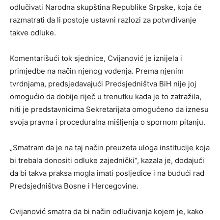
odlučivati Narodna skupština Republike Srpske, koja će
razmatrati da li postoje ustavni razlozi za potvrđivanje
takve odluke.
Komentarišući tok sjednice, Cvijanović je iznijela i
primjedbe na način njenog vođenja. Prema njenim
tvrdnjama, predsjedavajući Predsjedništva BiH nije joj
omogućio da dobije riječ u trenutku kada je to zatražila,
niti je predstavnicima Sekretarijata omogućeno da iznesu
svoja pravna i proceduralna mišljenja o spornom pitanju.
„Smatram da je na taj način preuzeta uloga institucije koja
bi trebala donositi odluke zajednički“, kazala je, dodajući
da bi takva praksa mogla imati posljedice i na budući rad
Predsjedništva Bosne i Hercegovine.
Cvijanović smatra da bi način odlučivanja kojem je, kako