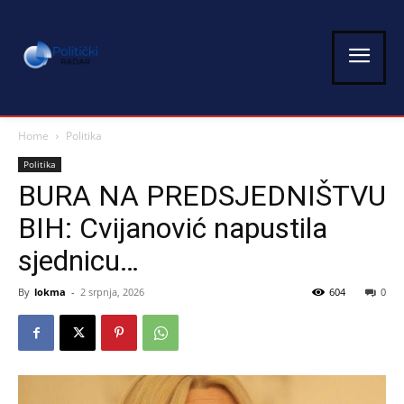
Home
Politika
Politika
BURA NA PREDSJEDNIŠTVU
BIH: Cvijanović napustila
sjednicu…
By
lokma
-
2 srpnja, 2026
604
0