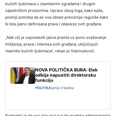
kućnih ljubimaca u stambenim zgradama i drugim
zajedničkim prostorima. Upravo zbog toga, kako kaže,
postoji potreba da se ova oblast preciznije reguliše kako
bi bila jasno definisana prava i obaveze svih građana.
„Naš cilj je uspostaviti jasna pravila uz puno uvažavanje
mišljenja, prava i interesa svih građana, uključujući
vlasnike kućnih ljubimaca“, rekao je Stanivuković.
NOVA POLITIČKA BURA: Elek
odbija napustiti direktorsku
funkciju
POLITIKA
|
prije 2 tjedna
Podsjetio je da ovo nije prvi put da gradska administracija