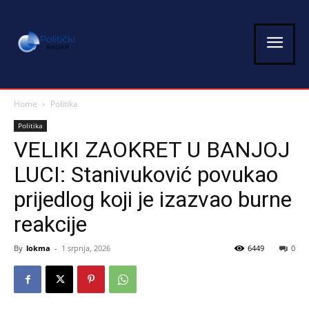
Home
Politika
Politika
VELIKI ZAOKRET U BANJOJ
LUCI: Stanivuković povukao
prijedlog koji je izazvao burne
reakcije
By
lokma
-
1 srpnja, 2026
6449
0