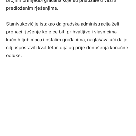
brojnih primjedbi građana koje su pristizale u vezi s
predloženim rješenjima.
Stanivuković je istakao da gradska administracija želi
pronaći rješenje koje će biti prihvatljivo i vlasnicima
kućnih ljubimaca i ostalim građanima, naglašavajući da je
cilj uspostaviti kvalitetan dijalog prije donošenja konačne
odluke.