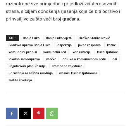
razmotrene sve primjedbe i prijedlozi zainteresovanih
strana, s ciljem donošenja rješenja koje će biti održivo i
prihvatljivo za što veći broj građana.
TAGS
Banja Luka
Banja Luka vijesti
Draško Stanivuković
Gradska uprava Banja Luka
inspekcija
javna rasprava
kazne
komunalni propisi
komunalni red
konsultacije
kućni ljubimci
lokalna samouprava
mačke
odluka o komunalnom redu
psi
Regulacioni plan Rosulje
stambene zajednice
udruženja za zaštitu životinja
vlasnici kućnih ljubimaca
zaštita životinja