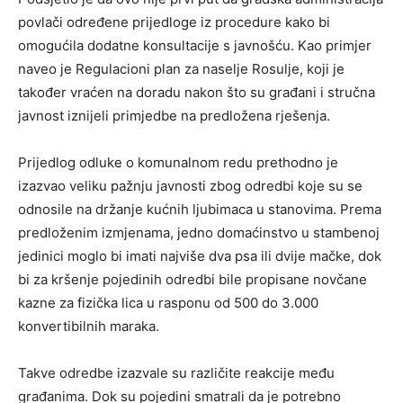
povlači određene prijedloge iz procedure kako bi
omogućila dodatne konsultacije s javnošću. Kao primjer
naveo je Regulacioni plan za naselje Rosulje, koji je
također vraćen na doradu nakon što su građani i stručna
javnost iznijeli primjedbe na predložena rješenja.
Prijedlog odluke o komunalnom redu prethodno je
izazvao veliku pažnju javnosti zbog odredbi koje su se
odnosile na držanje kućnih ljubimaca u stanovima. Prema
predloženim izmjenama, jedno domaćinstvo u stambenoj
jedinici moglo bi imati najviše dva psa ili dvije mačke, dok
bi za kršenje pojedinih odredbi bile propisane novčane
kazne za fizička lica u rasponu od 500 do 3.000
konvertibilnih maraka.
Takve odredbe izazvale su različite reakcije među
građanima. Dok su pojedini smatrali da je potrebno