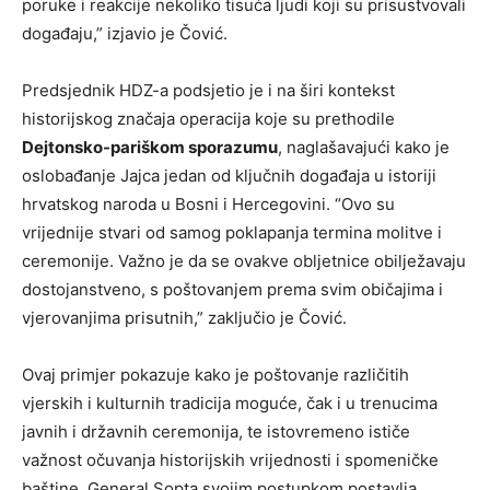
poruke i reakcije nekoliko tisuća ljudi koji su prisustvovali
događaju,” izjavio je Čović.
Predsjednik HDZ-a podsjetio je i na širi kontekst
historijskog značaja operacija koje su prethodile
Dejtonsko-pariškom sporazumu
, naglašavajući kako je
oslobađanje Jajca jedan od ključnih događaja u istoriji
hrvatskog naroda u Bosni i Hercegovini. “Ovo su
vrijednije stvari od samog poklapanja termina molitve i
ceremonije. Važno je da se ovakve obljetnice obilježavaju
dostojanstveno, s poštovanjem prema svim običajima i
vjerovanjima prisutnih,” zaključio je Čović.
Ovaj primjer pokazuje kako je poštovanje različitih
vjerskih i kulturnih tradicija moguće, čak i u trenucima
javnih i državnih ceremonija, te istovremeno ističe
važnost očuvanja historijskih vrijednosti i spomeničke
baštine. General Sopta svojim postupkom postavlja