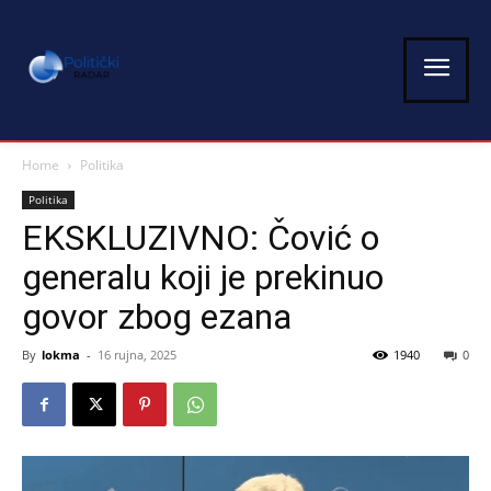
Home
Politika
Politika
EKSKLUZIVNO: Čović o
generalu koji je prekinuo
govor zbog ezana
By
lokma
-
16 rujna, 2025
1940
0