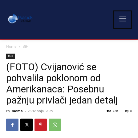
Home
BiH
BiH
(FOTO) Cvijanović se
pohvalila poklonom od
Amerikanaca: Posebnu
pažnju privlači jedan detalj
By
mema
-
26 svibnja, 2025
728
0