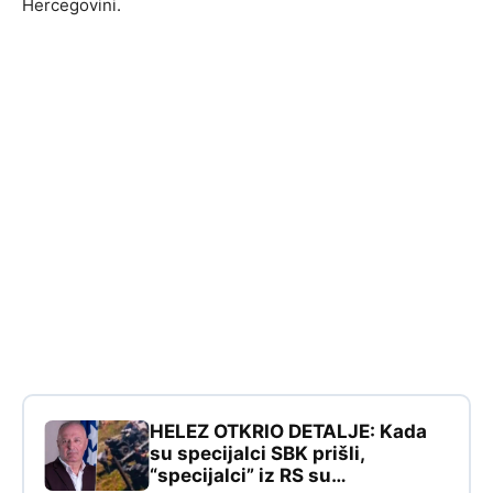
Hercegovini.
HELEZ OTKRIO DETALJE: Kada
su specijalci SBK prišli,
“specijalci” iz RS su…