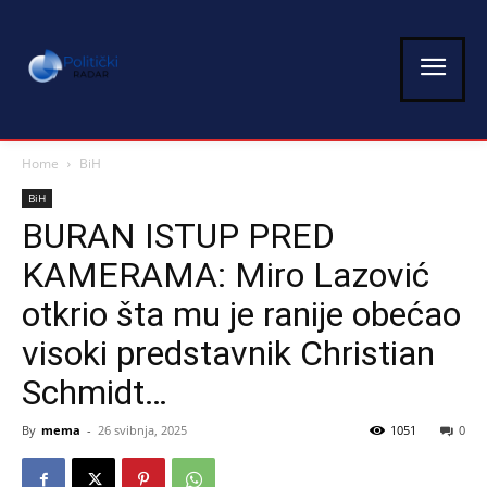
Home
BiH
BiH
BURAN ISTUP PRED
KAMERAMA: Miro Lazović
otkrio šta mu je ranije obećao
visoki predstavnik Christian
Schmidt…
By
mema
-
26 svibnja, 2025
1051
0