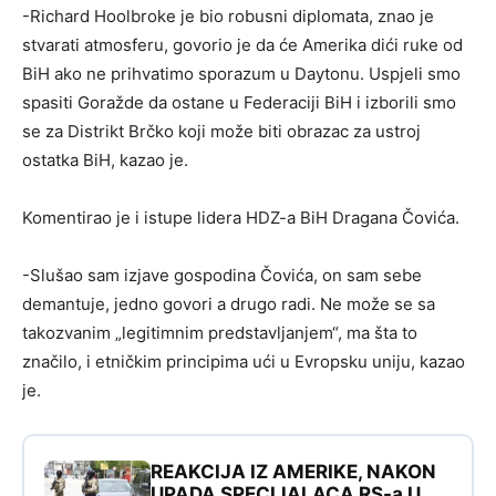
-Richard Hoolbroke je bio robusni diplomata, znao je
stvarati atmosferu, govorio je da će Amerika dići ruke od
BiH ako ne prihvatimo sporazum u Daytonu. Uspjeli smo
spasiti Goražde da ostane u Federaciji BiH i izborili smo
se za Distrikt Brčko koji može biti obrazac za ustroj
ostatka BiH, kazao je.
Komentirao je i istupe lidera HDZ-a BiH Dragana Čovića.
-Slušao sam izjave gospodina Čovića, on sam sebe
demantuje, jedno govori a drugo radi. Ne može se sa
takozvanim „legitimnim predstavljanjem“, ma šta to
značilo, i etničkim principima ući u Evropsku uniju, kazao
je.
REAKCIJA IZ AMERIKE, NAKON
UPADA SPECIJALACA RS-a U