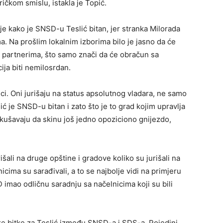
ričkom smislu, istakla je Topić.
e kako je SNSD-u Teslić bitan, jer stranka Milorada
a. Na prošlim lokalnim izborima bilo je jasno da će
 partnerima, što samo znači da će obračun sa
ija biti nemilosrdan.
ci. Oni jurišaju na status apsolutnog vladara, ne samo
lić je SNSD-u bitan i zato što je to grad kojim upravlja
kušavaju da skinu još jedno opoziciono gnijezdo,
rišali na druge opštine i gradove koliko su jurišali na
cima su sarađivali, a to se najbolje vidi na primjeru
 imao odličnu saradnju sa načelnicima koji su bili
ike bitke za Teslić između SNSD-a i SDS-a. Pojedini