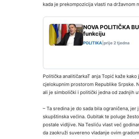
kada je prekompozicija vlasti na državnom 
NOVA POLITIČKA BURA
funkciju
POLITIKA
|
prije 2 tjedna
Politička analitičarkaT anja Topić kaže kako 
cjelokupnim prostorom Republike Srpske. Ni
ali je simbolički i politički jedna od zadnjih
– Ta sredina je do sada bila ograničena, jer
skupštinska većina. Gubitak te poluge žest
postale vidljive. Na Tesliću vlast već godina
da zaokruži suvereno vladanje ovim gradom. 