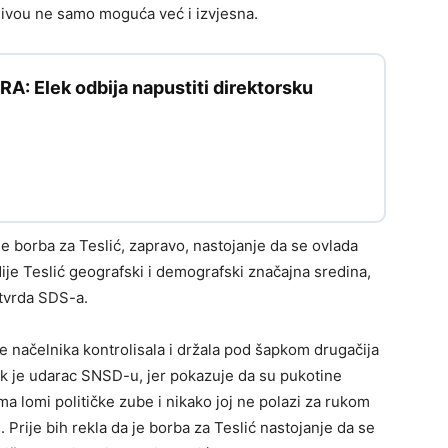
nivou ne samo moguća već i izvjesna.
: Elek odbija napustiti direktorsku
je borba za Teslić, zapravo, nastojanje da se ovlada
je Teslić geografski i demografski značajna sredina,
 utvrda SDS-a.
 je načelnika kontrolisala i držala pod šapkom drugačija
ok je udarac SNSD-u, jer pokazuje da su pukotine
ma lomi političke zube i nikako joj ne polazi za rukom
Prije bih rekla da je borba za Teslić nastojanje da se