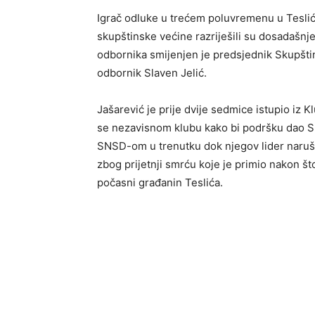
Igrač odluke u trećem poluvremenu u Teslić
skupštinske većine razriješili su dosadašn
odbornika smijenjen je predsjednik Skupštin
odbornik Slaven Jelić.
Jašarević je prije dvije sedmice istupio iz 
se nezavisnom klubu kako bi podršku dao SDS-
SNSD-om u trenutku dok njegov lider naruša
zbog prijetnji smrću koje je primio nakon št
počasni građanin Teslića.