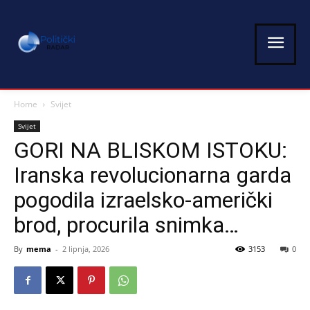
Home
Svijet
Svijet
GORI NA BLISKOM ISTOKU:
Iranska revolucionarna garda
pogodila izraelsko-američki
brod, procurila snimka…
By
mema
-
2 lipnja, 2026
3153
0