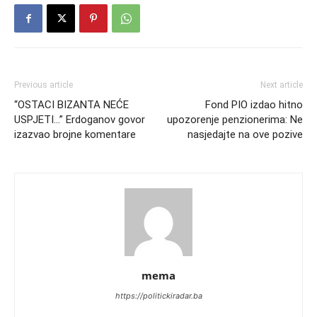
Previous article
Next article
“OSTACI BIZANTA NEĆE
Fond PIO izdao hitno
USPJETI…” Erdoganov govor
upozorenje penzionerima: Ne
izazvao brojne komentare
nasjedajte na ove pozive
mema
https://politickiradar.ba