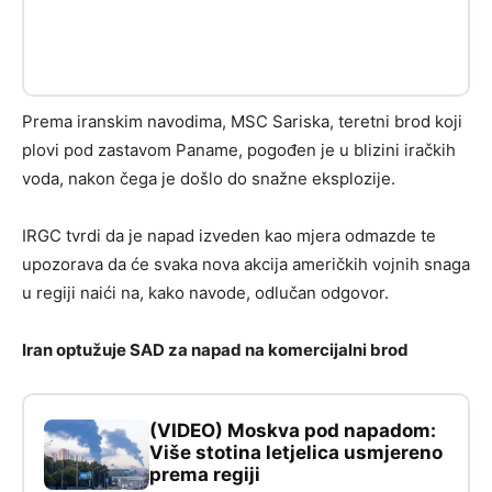
Prema iranskim navodima, MSC Sariska, teretni brod koji
plovi pod zastavom Paname, pogođen je u blizini iračkih
voda, nakon čega je došlo do snažne eksplozije.
IRGC tvrdi da je napad izveden kao mjera odmazde te
upozorava da će svaka nova akcija američkih vojnih snaga
u regiji naići na, kako navode, odlučan odgovor.
Iran optužuje SAD za napad na komercijalni brod
(VIDEO) Moskva pod napadom:
Više stotina letjelica usmjereno
prema regiji