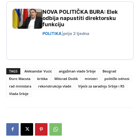
NOVA POLITIČKA BURA: Elek
odbija napustiti direktorsku
funkciju
POLITIKA
|
prije 2 tjedna
TAGS
Aleksandar Vucic
angažman vlade Srbije
Beograd
Đuro Macuta
kritika
Milorad Dodik
ministri
politički odnosi
rad ministara
rekonstrukcija vlade
Vijeće za saradnju Srbije i RS
Vlada Srbije