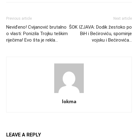
Previous article
Next article
Neviđeno! Cvijanović brutalno
ŠOK IZJAVA: Dodik žestoko po
o vlasti: Ponizila Trojku teškim
BiH i Bećiroviću, spominje
riječima! Evo šta je rekla…
vojsku i Bećirovića…
lokma
LEAVE A REPLY