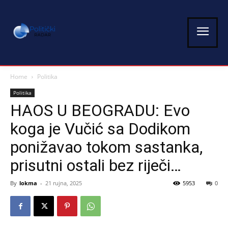
Home
Politika
Politika
HAOS U BEOGRADU: Evo
koga je Vučić sa Dodikom
ponižavao tokom sastanka,
prisutni ostali bez riječi…
By
lokma
-
21 rujna, 2025
5953
0