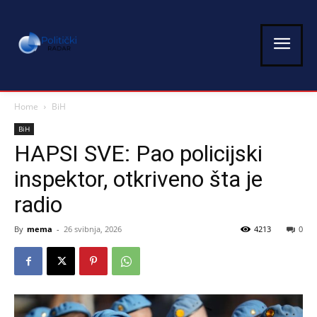
Home
BiH
BiH
HAPSI SVE: Pao policijski
inspektor, otkriveno šta je
radio
By
mema
-
26 svibnja, 2026
4213
0