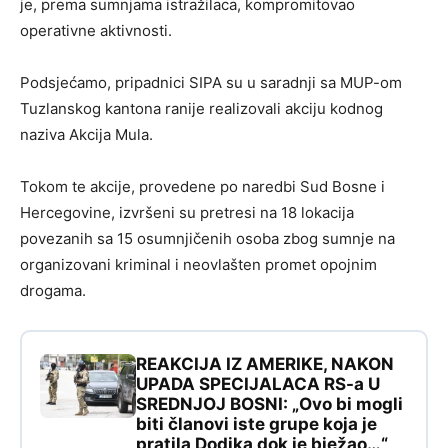
je, prema sumnjama istražilaca, kompromitovao
operativne aktivnosti.
Podsjećamo, pripadnici SIPA su u saradnji sa MUP-om
Tuzlanskog kantona ranije realizovali akciju kodnog
naziva Akcija Mula.
Tokom te akcije, provedene po naredbi Sud Bosne i
Hercegovine, izvršeni su pretresi na 18 lokacija
povezanih sa 15 osumnjičenih osoba zbog sumnje na
organizovani kriminal i neovlašten promet opojnim
drogama.
REAKCIJA IZ AMERIKE, NAKON
UPADA SPECIJALACA RS-a U
SREDNJOJ BOSNI: „Ovo bi mogli
biti članovi iste grupe koja je
pratila Dodika dok je bježao…“