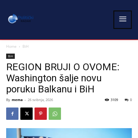
Home
BiH
BiH
REGION BRUJI O OVOME:
Washington šalje novu
poruku Balkanu i BiH
By
mema
-
26 svibnja, 2026
3109
0