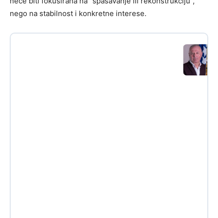
neće biti fokusirana na “spašavanje ili rekonstrukciju”,
nego na stabilnost i konkretne interese.