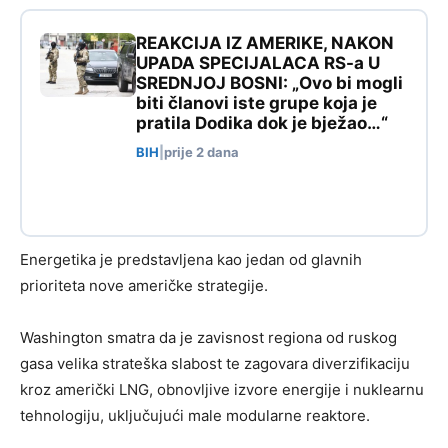
REAKCIJA IZ AMERIKE, NAKON
UPADA SPECIJALACA RS-a U
SREDNJOJ BOSNI: „Ovo bi mogli
biti članovi iste grupe koja je
pratila Dodika dok je bježao…“
BIH
|
prije 2 dana
Energetika je predstavljena kao jedan od glavnih
prioriteta nove američke strategije.
Washington smatra da je zavisnost regiona od ruskog
gasa velika strateška slabost te zagovara diverzifikaciju
kroz američki LNG, obnovljive izvore energije i nuklearnu
tehnologiju, uključujući male modularne reaktore.