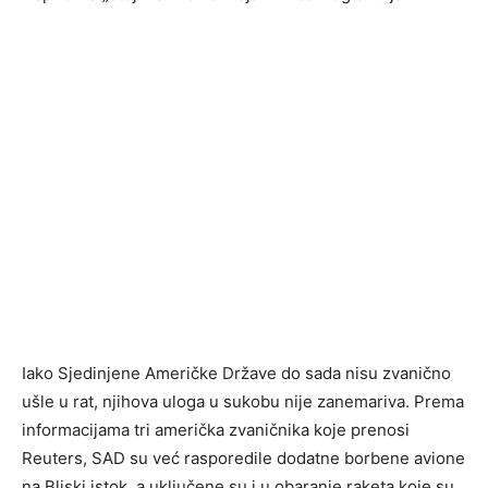
Iako Sjedinjene Američke Države do sada nisu zvanično
ušle u rat, njihova uloga u sukobu nije zanemariva. Prema
informacijama tri američka zvaničnika koje prenosi
Reuters, SAD su već rasporedile dodatne borbene avione
na Bliski istok, a uključene su i u obaranje raketa koje su