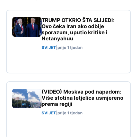
TRUMP OTKRIO ŠTA SLIJEDI:
Ovo čeka Iran ako odbije
sporazum, uputio kritike i
Netanyahuu
SVIJET
|
prije 1 tjedan
(VIDEO) Moskva pod napadom:
Više stotina letjelica usmjereno
prema regiji
SVIJET
|
prije 1 tjedan