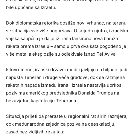
bile upućene ka Izraelu.
Dok diplomatska retorika dostiže novi vrhunac, na terenu
se situacija sve više pogoršava. U srijedu ujutro, izraelska
vojska saopćila je da je iz Irana lansirana nova baraža
raketa prema Izraelu – samo u prva dva sata pogođeno je
više meta, a eksplozije su odjekivale iznad Tel Aviva.
Istovremeno, iranski državni mediji javljaju da hiljade ljudi
napušta Teheran i druge veće gradove, dok se razmjena
raketnih napada između Irana i Izraela nastavlja uprkos
pozivima američkog predsjednika Donalda Trumpa na
bezuvjetnu kapitulaciju Teherana.
Situacija prijeti da preraste u regionalni rat širih razmjera,
dok međunarodna zajednica poziva na deeskalaciju,
zasad bez vidljivih rezultata.