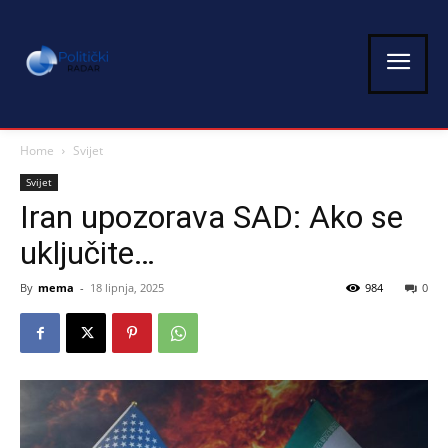
Home
Svijet
Svijet
Iran upozorava SAD: Ako se
uključite…
By
mema
-
18 lipnja, 2025
984
0