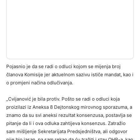
Pojasnio je da se radi o odluci kojom se mijenja broj
članova Komisije jer aktuelnom sazivu ističe mandat, kao i
o promjeni načina odlučivanja.
„Cvijanović je bila protiv. Pošto se radi o odluci koja
proizilazi iz Aneksa 8 Dejtonskog mirovnog sporazuma, a
znamo da su svi aneksi rezultat konsenzusa, postavlja se
pitanje da li i ova odluka zahtijeva konsenzus. Zatražio
sam mišljenje Sekretarijata Predsjedništva, ali odgovor
nije bio jasan, pa sam rekao da ću tražiti i stav OHR-a, kao