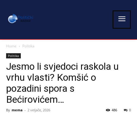
Home
Politika
Politika
Jesmo li svjedoci raskola u
vrhu vlasti? Komšić o
pozadini spora s
Bećirovićem…
By
mema
-
2 veljače, 2026
486
0