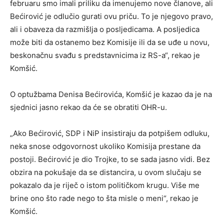
februaru smo imali priliku da imenujemo nove članove, ali
Bećirović je odlučio gurati ovu priču. To je njegovo pravo,
ali i obaveza da razmišlja o posljedicama. A posljedica
može biti da ostanemo bez Komisije ili da se uđe u novu,
beskonačnu svađu s predstavnicima iz RS-a“, rekao je
Komšić.
O optužbama Denisa Bećirovića, Komšić je kazao da je na
sjednici jasno rekao da će se obratiti OHR-u.
„Ako Bećirović, SDP i NiP insistiraju da potpišem odluku,
neka snose odgovornost ukoliko Komisija prestane da
postoji. Bećirović je dio Trojke, to se sada jasno vidi. Bez
obzira na pokušaje da se distancira, u ovom slučaju se
pokazalo da je riječ o istom političkom krugu. Više me
brine ono što rade nego to šta misle o meni“, rekao je
Komšić.