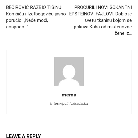
BEĆIROVIĆ RAZBIO TIŠINU!
PROCURILI NOVI ŠOKANTNI
Komšiću i Izetbegoviću jasno
EPSTEINOVI FAJLOVI: Dobio je
poručio: „Neće moći,
svetu tkaninu kojom se
gospodo…“
pokriva Kaba od misteriozne
žene iz…
mema
https://politickiradar.ba
LEAVE A REPLY