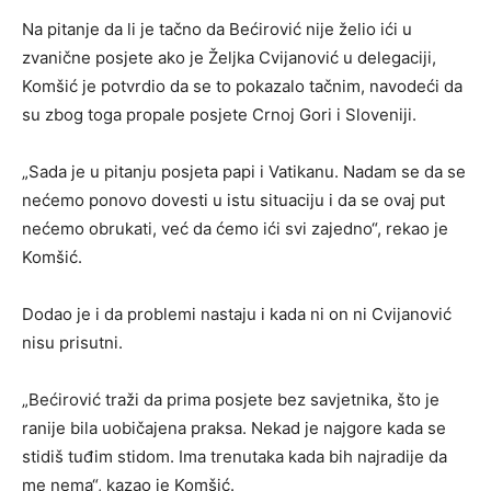
Na pitanje da li je tačno da Bećirović nije želio ići u
zvanične posjete ako je Željka Cvijanović u delegaciji,
Komšić je potvrdio da se to pokazalo tačnim, navodeći da
su zbog toga propale posjete Crnoj Gori i Sloveniji.
„Sada je u pitanju posjeta papi i Vatikanu. Nadam se da se
nećemo ponovo dovesti u istu situaciju i da se ovaj put
nećemo obrukati, već da ćemo ići svi zajedno“, rekao je
Komšić.
Dodao je i da problemi nastaju i kada ni on ni Cvijanović
nisu prisutni.
„Bećirović traži da prima posjete bez savjetnika, što je
ranije bila uobičajena praksa. Nekad je najgore kada se
stidiš tuđim stidom. Ima trenutaka kada bih najradije da
me nema“, kazao je Komšić.